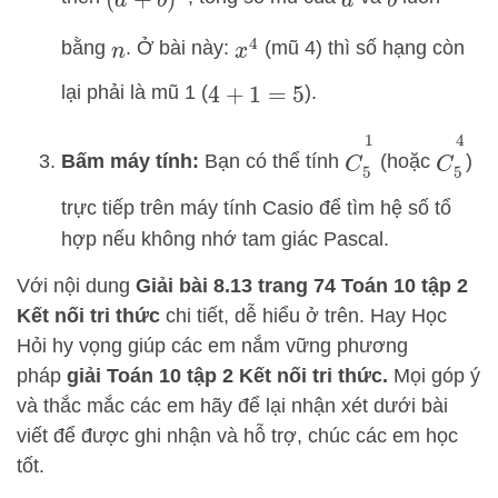
(
a
+
b
)
n
a
b
bằng
. Ở bài này:
(mũ 4) thì số hạng còn
x
4
n
lại phải là mũ 1 (
).
4
+
1
=
5
C
5
1
C
5
4
Bấm máy tính:
Bạn có thể tính
(hoặc
)
trực tiếp trên máy tính Casio để tìm hệ số tổ
hợp nếu không nhớ tam giác Pascal.
Với nội dung
Giải bài 8.13 trang 74 Toán 10 tập 2
Kết nối tri thức
chi tiết, dễ hiểu ở trên.
Hay Học
Hỏi
hy vọng giúp các em nắm vững phương
pháp
giải Toán 10 tập 2 Kết nối tri thức.
Mọi góp ý
và thắc mắc các em hãy để lại nhận xét dưới bài
viết để được ghi nhận và hỗ trợ, chúc các em học
tốt.