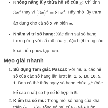
Không nâng lũy thừa hệ số của
:
Chỉ tính
x
thay vì
. Hãy nhớ lũy thừa
3
x
4
(
3
x
)
4
=
81
x
4
áp dụng cho cả số
và biến
.
3
x
Nhầm vị trí số hạng:
Xác định sai số hạng
tương ứng với số mũ của
, đặc biệt trong các
x
khai triển phức tạp hơn.
Mẹo giải nhanh
Sử dụng Tam giác Pascal:
Với mũ 5, các hệ
số của các số hạng lần lượt là:
1, 5, 10, 10, 5,
1
. Bạn có thể thấy ngay số hạng chứa
(bậc
x
4
kế cao nhất) có hệ số tổ hợp là
5
.
Kiểm tra số mũ:
Trong mỗi số hạng của khai
triển
, tổng số mũ của
và
luôn