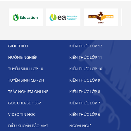
GIỚI THIỆU
KIẾN THỨC LỚP 12
HƯỚNG NGHIỆP
KIẾN THỨC LỚP 11
TUYỂN SINH LỚP 10
KIẾN THỨC LỚP 10
TUYỂN SINH CĐ - ĐH
KIẾN THỨC LỚP 9
TRẮC NGHIỆM ONLINE
KIẾN THỨC LỚP 8
GÓC CHIA SẺ HSSV
KIẾN THỨC LỚP 7
VIDEO TIN HỌC
KIẾN THỨC LỚP 6
ĐIỀU KHOẢN BẢO MẬT
NGOẠI NGỮ