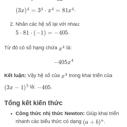
.
(
3
x
)
4
=
3
4
⋅
x
4
=
81
x
4
Nhân các hệ số lại với nhau:
.
5
⋅
81
⋅
(
−
1
)
=
−
405
Từ đó có số hạng chứa
là:
x
4
−
405
x
4
Kết luận:
Vậy hệ số của
trong khai triển của
x
4
là:
.
(
3
x
−
1
)
5
−
405
Tổng kết kiến thức
Công thức nhị thức Newton:
Giúp khai triển
nhanh các biểu thức có dạng
.
(
a
+
b
)
n