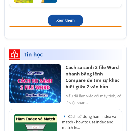
Xem thêm
Tin học
Cách so sánh 2 file Word
nhanh bằng lệnh
Compare để tìm sự khác
biệt giữa 2 văn bản
Nếu đã làm việc với máy tính, có
lẽ việc soạn...
Cách sử dụng hàm index và
match - how to use index and
match in...