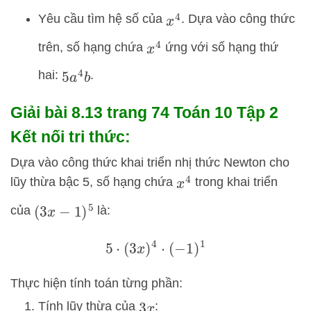
Yêu cầu tìm hệ số của
. Dựa vào công thức
x
4
trên, số hạng chứa
ứng với số hạng thứ
x
4
hai:
.
5
a
4
b
Giải bài 8.13 trang 74 Toán 10 Tập 2
Kết nối tri thức:
Dựa vào công thức khai triển nhị thức Newton cho
lũy thừa bậc 5, số hạng chứa
trong khai triển
x
4
của
là:
(
3
x
−
1
)
5
5
⋅
(
3
x
)
4
⋅
(
−
1
)
1
Thực hiện tính toán từng phần:
Tính lũy thừa của
:
3
x