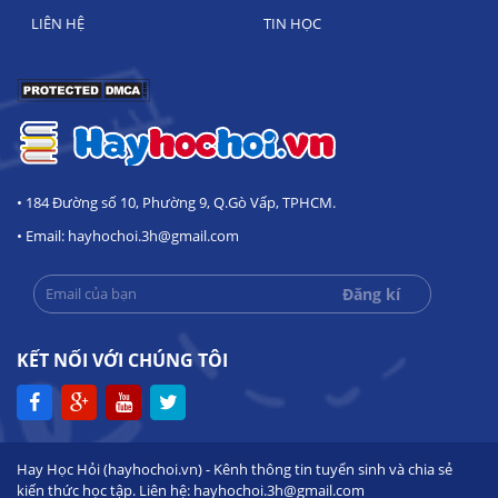
LIÊN HỆ
TIN HỌC
• 184 Đường số 10, Phường 9, Q.Gò Vấp, TPHCM.
• Email: hayhochoi.3h@gmail.com
KẾT NỐI VỚI CHÚNG TÔI
Hay Học Hỏi (hayhochoi.vn) - Kênh thông tin tuyển sinh và chia sẻ
kiến thức học tập. Liên hệ: hayhochoi.3h@gmail.com