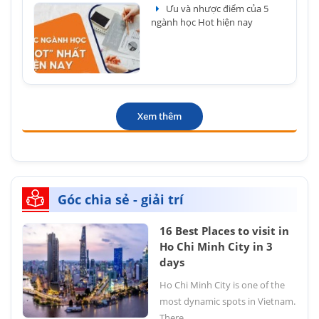
Ưu và nhược điểm của 5
ngành học Hot hiện nay
Xem thêm
Góc chia sẻ - giải trí
16 Best Places to visit in
Ho Chi Minh City in 3
days
Ho Chi Minh City is one of the
most dynamic spots in Vietnam.
There...