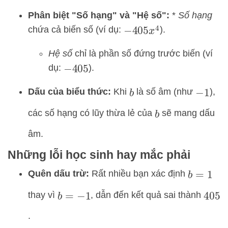
Phân biệt "Số hạng" và "Hệ số":
*
Số hạng
chứa cả biến số (ví dụ:
).
−
405
x
4
Hệ số
chỉ là phần số đứng trước biến (ví
dụ:
).
−
405
Dấu của biểu thức:
Khi
là số âm (như
),
b
−
1
các số hạng có lũy thừa lẻ của
sẽ mang dấu
b
âm.
Những lỗi học sinh hay mắc phải
Quên dấu trừ:
Rất nhiều bạn xác định
b
=
1
thay vì
, dẫn đến kết quả sai thành
b
=
−
1
405
.