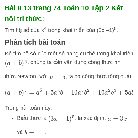
Bài 8.13 trang 74 Toán 10 Tập 2 Kết
nối tri thức:
4
5
Tìm hệ số của x
trong khai triển của (3x –1)
.
Phân tích bài toán
Để tìm hệ số của một số hạng cụ thể trong khai triển
, chúng ta cần vận dụng công thức nhị
(
a
+
b
)
n
thức Newton. Với
, ta có công thức tổng quát:
n
=
5
(
a
+
b
)
5
=
a
5
+
5
a
4
b
+
10
a
3
b
2
+
10
a
2
b
3
+
5
a
b
4
+
b
5
Trong bài toán này:
Biểu thức là
, ta xác định:
(
3
x
−
1
)
5
a
=
3
x
và
.
b
=
−
1