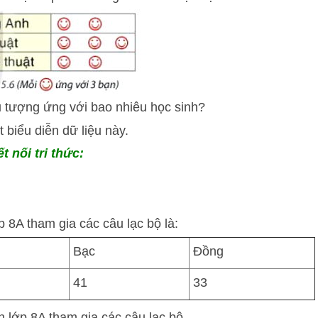
ểu tượng ứng với bao nhiêu học sinh?
 biểu diễn dữ liệu này.
t nối tri thức:
 8A tham gia các câu lạc bộ là:
Bạc
Đồng
41
33
n lớp 8A tham gia các câu lạc bộ.