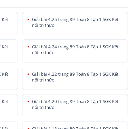
K Kết
Giải bài 4.26 trang 89 Toán 8 Tập 1 SGK Kết
nối tri thức
K Kết
Giải bài 4.24 trang 89 Toán 8 Tập 1 SGK Kết
nối tri thức
K Kết
Giải bài 4.22 trang 89 Toán 8 Tập 1 SGK Kết
nối tri thức
K Kết
Giải bài 4.20 trang 89 Toán 8 Tập 1 SGK Kết
nối tri thức
K Kết
Giải bài 4.18 trang 89 Toán 8 Tập 1 SGK Kết