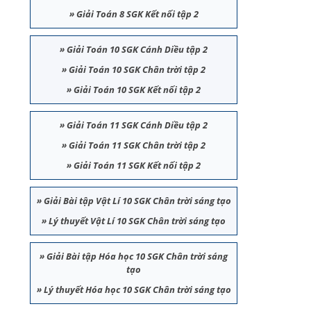
»
Giải Toán 8 SGK Kết nối tập 2
»
Giải Toán 10 SGK Cánh Diều tập 2
»
Giải Toán 10 SGK Chân trời tập 2
»
Giải Toán 10 SGK Kết nối tập 2
»
Giải Toán 11 SGK Cánh Diều tập 2
»
Giải Toán 11 SGK Chân trời tập 2
»
Giải Toán 11 SGK Kết nối tập 2
»
Giải Bài tập Vật Lí 10 SGK Chân trời sáng tạo
»
Lý thuyết Vật Lí 10 SGK Chân trời sáng tạo
»
Giải Bài tập Hóa học 10 SGK Chân trời sáng
tạo
»
Lý thuyết Hóa học 10 SGK Chân trời sáng tạo