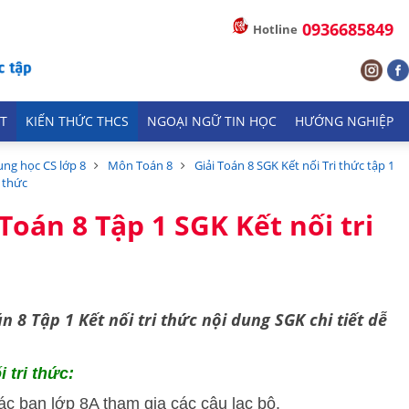
0936685849
Hotline
T
KIẾN THỨC THCS
NGOẠI NGỮ TIN HỌC
HƯỚNG NGHIỆP
ung học CS lớp 8
Môn Toán 8
Giải Toán 8 SGK Kết nối Tri thức tập 1
i thức
 Toán 8 Tập 1 SGK Kết nối tri
án 8 Tập 1
Kết nối tri thức
nội dung SGK chi tiết dễ
 tri thức:
ác bạn lớp 8A tham gia các câu lạc bộ.