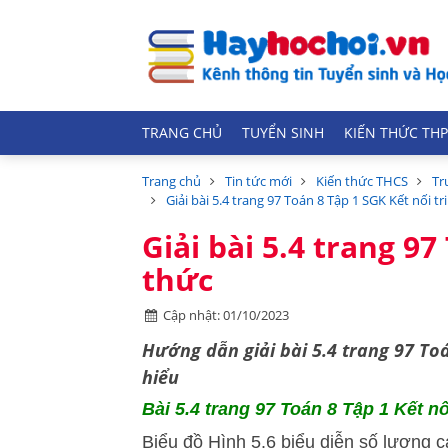
TRANG CHỦ
TUYỂN SINH
KIẾN THỨC THP
Trang chủ
Tin tức mới
Kiến thức THCS
Tr
Giải bài 5.4 trang 97 Toán 8 Tập 1 SGK Kết nối tr
Giải bài 5.4 trang 97
thức
Cập nhật: 01/10/2023
Hướng dẫn
giải bài 5.4 trang 97 To
hiểu
Bài 5.4 trang 97 Toán 8 Tập 1 Kết nối
Biểu đồ Hình 5.6 biểu diễn số lượng c