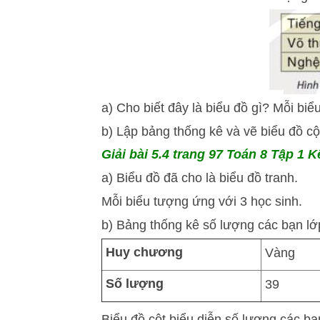
a) Cho biết đây là biểu đồ gì? Mỗi bi
b) Lập bảng thống kê và vẽ biểu đồ cột
Giải bài 5.4 trang 97 Toán 8 Tập 1 Kế
a) Biểu đồ đã cho là biểu đồ tranh.
Mỗi biểu tượng ứng với 3 học sinh.
b) Bảng thống kê số lượng các bạn lớp
Huy chương
Vàng
Số lượng
39
Biểu đồ cột biểu diễn số lượng các bạ