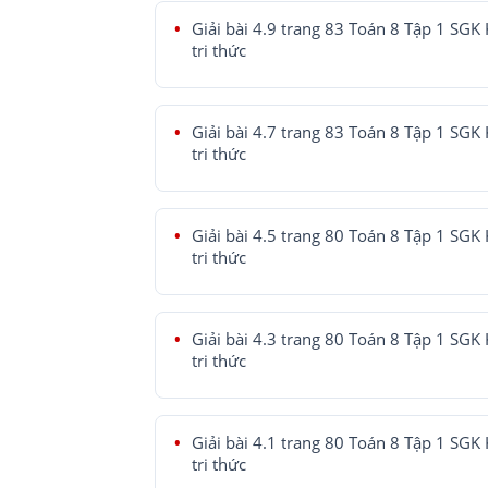
Giải bài 4.9 trang 83 Toán 8 Tập 1 SGK 
tri thức
Giải bài 4.7 trang 83 Toán 8 Tập 1 SGK 
tri thức
Giải bài 4.5 trang 80 Toán 8 Tập 1 SGK 
tri thức
Giải bài 4.3 trang 80 Toán 8 Tập 1 SGK 
tri thức
Giải bài 4.1 trang 80 Toán 8 Tập 1 SGK 
tri thức