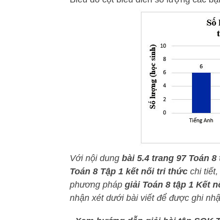
Với nội dung
bài 5.4
trang 97 Toán 8 t
Toán 8 Tập 1 kết nối tri thức
chi tiết
phương pháp
giải Toán 8 tập 1 Kết nố
nhận xét dưới bài viết để được ghi nhậ