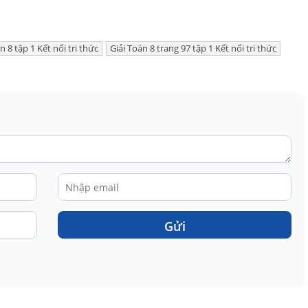
n 8 tập 1 Kết nối tri thức
Giải Toán 8 trang 97 tập 1 Kết nối tri thức
Gửi