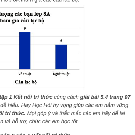
ập 1 Kết nối tri thức
cùng cách
giải bài 5.4 trang 97
, dễ hiểu.
Hay Học Hỏi
hy vọng giúp các em nắm vững
i tri thức.
Mọi góp ý và thắc mắc các em hãy để lại
n và hỗ trợ, chúc các em học tốt.