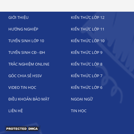
GIỚI THIỆU
KIẾN THỨC LỚP 12
HƯỚNG NGHIỆP
KIẾN THỨC LỚP 11
TUYỂN SINH LỚP 10
KIẾN THỨC LỚP 10
TUYỂN SINH CĐ - ĐH
KIẾN THỨC LỚP 9
TRẮC NGHIỆM ONLINE
KIẾN THỨC LỚP 8
GÓC CHIA SẺ HSSV
KIẾN THỨC LỚP 7
VIDEO TIN HỌC
KIẾN THỨC LỚP 6
ĐIỀU KHOẢN BẢO MẬT
NGOẠI NGỮ
LIÊN HỆ
TIN HỌC