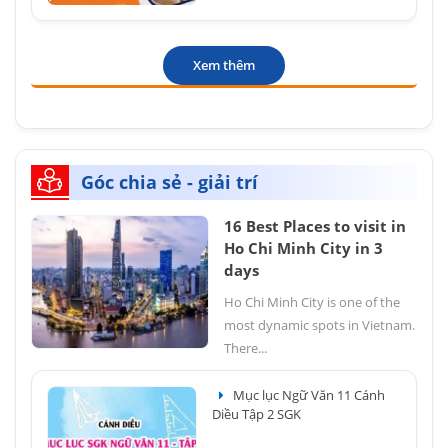
Xem thêm
Góc chia sẻ - giải trí
16 Best Places to visit in
Ho Chi Minh City in 3
days
Ho Chi Minh City is one of the
most dynamic spots in Vietnam.
There...
Mục lục Ngữ Văn 11 Cánh
Diều Tập 2 SGK