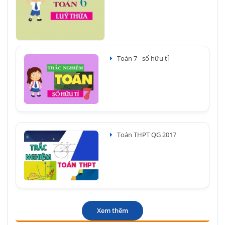
Toán 7 - số hữu tỉ
Toán THPT QG 2017
Xem thêm