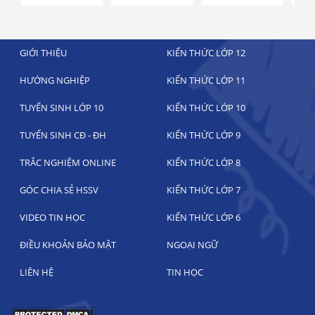
GIỚI THIỆU
KIẾN THỨC LỚP 12
HƯỚNG NGHIỆP
KIẾN THỨC LỚP 11
TUYỂN SINH LỚP 10
KIẾN THỨC LỚP 10
TUYỂN SINH CĐ - ĐH
KIẾN THỨC LỚP 9
TRẮC NGHIỆM ONLINE
KIẾN THỨC LỚP 8
GÓC CHIA SẺ HSSV
KIẾN THỨC LỚP 7
VIDEO TIN HỌC
KIẾN THỨC LỚP 6
ĐIỀU KHOẢN BẢO MẬT
NGOẠI NGỮ
LIÊN HỆ
TIN HỌC