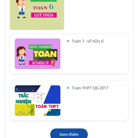
Toán 7 - số hữu tỉ
Toán THPT QG 2017
Xem thêm