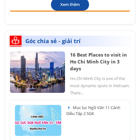
Xem thêm
Góc chia sẻ - giải trí
16 Best Places to visit in
Ho Chi Minh City in 3
days
Ho Chi Minh City is one of the
most dynamic spots in Vietnam.
There...
Mục lục Ngữ Văn 11 Cánh
Diều Tập 2 SGK