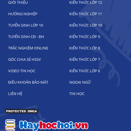
GIỚI THIỆU
KIẾN THỨC LỚP 12
HƯỚNG NGHIỆP
KIẾN THỨC LỚP 11
TUYỂN SINH LỚP 10
KIẾN THỨC LỚP 10
TUYỂN SINH CĐ - ĐH
KIẾN THỨC LỚP 9
TRẮC NGHIỆM ONLINE
KIẾN THỨC LỚP 8
GÓC CHIA SẺ HSSV
KIẾN THỨC LỚP 7
VIDEO TIN HỌC
KIẾN THỨC LỚP 6
ĐIỀU KHOẢN BẢO MẬT
NGOẠI NGỮ
LIÊN HỆ
TIN HỌC