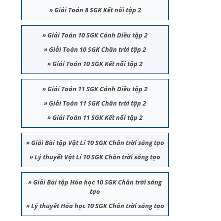
»
Giải Toán 8 SGK Kết nối tập 2
»
Giải Toán 10 SGK Cánh Diều tập 2
»
Giải Toán 10 SGK Chân trời tập 2
»
Giải Toán 10 SGK Kết nối tập 2
»
Giải Toán 11 SGK Cánh Diều tập 2
»
Giải Toán 11 SGK Chân trời tập 2
»
Giải Toán 11 SGK Kết nối tập 2
»
Giải Bài tập Vật Lí 10 SGK Chân trời sáng tạo
»
Lý thuyết Vật Lí 10 SGK Chân trời sáng tạo
»
Giải Bài tập Hóa học 10 SGK Chân trời sáng
tạo
»
Lý thuyết Hóa học 10 SGK Chân trời sáng tạo