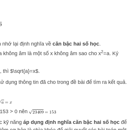
n nhớ lại định nghĩa về
căn bậc hai số học
.
2
a
không âm là một số
x
không âm sao cho
x
=
a
. Ký
, thì $\sqrt{a}
=
x$
.
ử dụng thông tin đã cho trong đề bài để tìm ra kết quả.
153 > 0 nên
ợc kỹ năng
áp dụng định nghĩa căn bậc hai số học
để