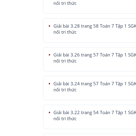
nối tri thức
Giải bài 3.28 trang 58 Toán 7 Tập 1 SG
nối tri thức
Giải bài 3.26 trang 57 Toán 7 Tập 1 SG
nối tri thức
Giải bài 3.24 trang 57 Toán 7 Tập 1 SG
nối tri thức
Giải bài 3.22 trang 54 Toán 7 Tập 1 SG
nối tri thức