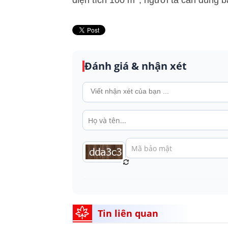
diện tích 100 m
, người ta cần dùng b
Đánh giá & nhận xét
Tin liên quan