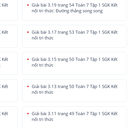
K Kết
Giải bài 3.19 trang 54 Toán 7 Tập 1 SGK Kết
nối tri thức: Đường thẳng song song
K Kết
Giải bài 3.17 trang 53 Toán 7 Tập 1 SGK Kết
nối tri thức
K Kết
Giải bài 3.15 trang 50 Toán 7 Tập 1 SGK Kết
g
nối tri thức
K Kết
Giải bài 3.13 trang 50 Toán 7 Tập 1 SGK Kết
nối tri thức
K Kết
Giải bài 3.11 trang 49 Toán 7 Tập 1 SGK Kết
nối tri thức