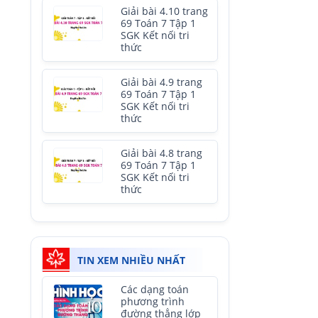
Giải bài 4.10 trang
69 Toán 7 Tập 1
SGK Kết nối tri
thức
Giải bài 4.9 trang
69 Toán 7 Tập 1
SGK Kết nối tri
thức
Giải bài 4.8 trang
69 Toán 7 Tập 1
SGK Kết nối tri
thức
TIN XEM NHIỀU NHẤT
Các dạng toán
phương trình
đường thẳng lớp