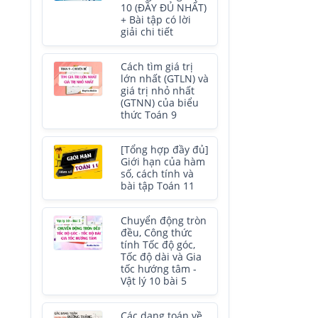
10 (ĐẦY ĐỦ NHẤT)
+ Bài tập có lời
giải chi tiết
Cách tìm giá trị
lớn nhất (GTLN) và
giá trị nhỏ nhất
(GTNN) của biểu
thức Toán 9
[Tổng hợp đầy đủ]
Giới hạn của hàm
số, cách tính và
bài tập Toán 11
Chuyển động tròn
đều, Công thức
tính Tốc độ góc,
Tốc độ dài và Gia
tốc hướng tâm -
Vật lý 10 bài 5
Các dạng toán về