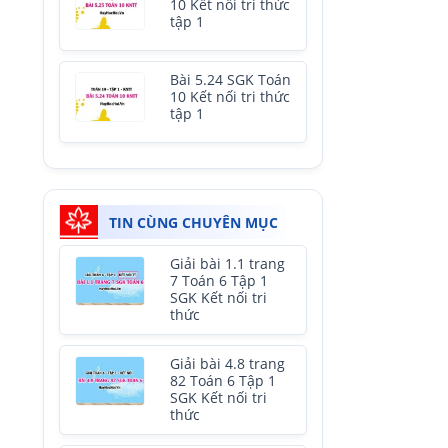
10 Kết nối tri thức
tập 1
Bài 5.24 SGK Toán
10 Kết nối tri thức
tập 1
TIN CÙNG CHUYÊN MỤC
Giải bài 1.1 trang
7 Toán 6 Tập 1
SGK Kết nối tri
thức
Giải bài 4.8 trang
82 Toán 6 Tập 1
SGK Kết nối tri
thức