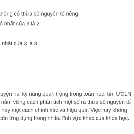
không có thừa số nguyên tố riêng
ỏ nhất của 3 là 2
 nhất của 3 là 3
luyện hai kỹ năng quan trọng trong toán học: tìm ƯCLN
 nắm vững cách phân tích một số ra thừa số nguyên tố
án này một cách chính xác và hiệu quả. Việc này không
còn ứng dụng trong nhiều lĩnh vực khác của khoa học.