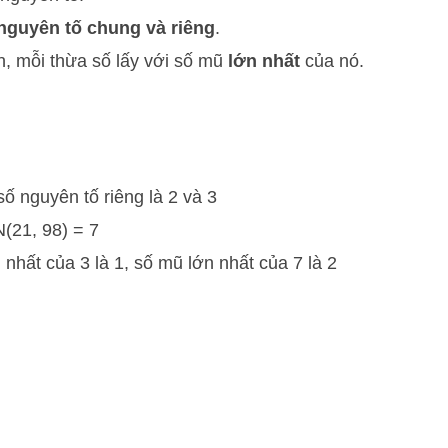
nguyên tố chung và riêng
.
n, mỗi thừa số lấy với số mũ
lớn nhất
của nó.
ố nguyên tố riêng là 2 và 3
(21, 98) = 7
 nhất của 3 là 1, số mũ lớn nhất của 7 là 2