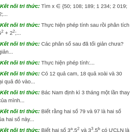
Kết nối tri thức:
Tìm x ∈ {50; 108; 189; 1 234; 2 019;
;...
Kết nối tri thức:
Thực hiện phép tính sau rồi phân tích
2
2
5
+ 2
;...
Kết nối tri thức:
Các phân số sau đã tối giản chưa?
iản...
Kết nối tri thức:
Thực hiện phép tính:...
Kết nối tri thức:
Có 12 quả cam, 18 quả xoài và 30
i quả đó vào...
Kết nối tri thức:
Bác Nam định kì 3 tháng một lần thay
của mình...
Kết nối tri thức:
Biết rằng hai số 79 và 97 là hai số
 hai số này...
a
2
3
b
Kết nối tri thức:
Biết hai số 3
.5
và 3
.5
có ƯCLN là