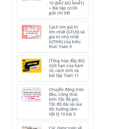
10 (ĐẦY ĐỦ NHẤT)
+ Bài tập có lời
giải chi tiết
Cách tìm giá trị
lớn nhất (GTLN) và
giá trị nhỏ nhất
(GTNN) của biểu
thức Toán 9
[Tổng hợp đầy đủ]
Giới hạn của hàm
số, cách tính và
bài tập Toán 11
Chuyển động tròn
đều, Công thức
tính Tốc độ góc,
Tốc độ dài và Gia
tốc hướng tâm -
Vật lý 10 bài 5
Các dạng toán về