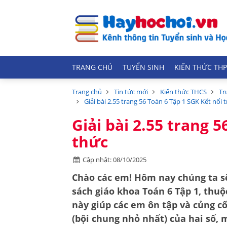
TRANG CHỦ
TUYỂN SINH
KIẾN THỨC THP
Trang chủ
Tin tức mới
Kiến thức THCS
Tr
Giải bài 2.55 trang 56 Toán 6 Tập 1 SGK Kết nối t
Giải bài 2.55 trang 5
thức
Cập nhật: 08/10/2025
Chào các em! Hôm nay chúng ta sẽ
sách giáo khoa
Toán 6 Tập 1
, thuộ
này giúp các em ôn tập và củng c
(bội chung nhỏ nhất)
của hai số, 