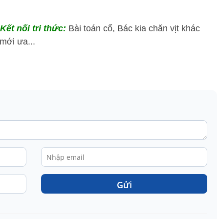
Kết nối tri thức:
Bài toán cổ, Bác kia chăn vịt khác
mới ưa...
Gửi