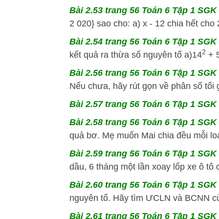
Bài 2.53 trang 56 Toán 6 Tập 1 SGK 
2 020} sao cho: a) x - 12 chia hết cho 2
Bài 2.54 trang 56 Toán 6 Tập 1 SGK 
2
kết quả ra thừa số nguyên tố a)14
+ 
Bài 2.56 trang 56 Toán 6 Tập 1 SGK 
Nếu chưa, hãy rút gọn về phân số tối g
Bài 2.57 trang 56 Toán 6 Tập 1 SGK 
Bài 2.58 trang 56 Toán 6 Tập 1 SGK 
quả bơ. Mẹ muốn Mai chia đều mỗi loạ
Bài 2.59 trang 56 Toán 6 Tập 1 SGK 
dầu, 6 tháng một lần xoay lốp xe ô tô 
Bài 2.60 trang 56 Toán 6 Tập 1 SGK 
nguyên tố. Hãy tìm ƯCLN và BCNN của
Bài 2.61 trang 56 Toán 6 Tập 1 SGK 