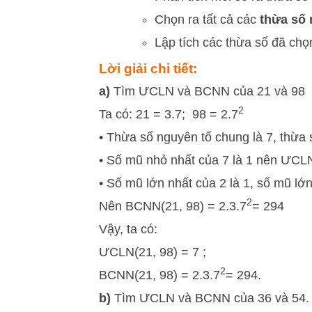
Chọn ra tất cả các
thừa số 
Lập tích các thừa số đã chọ
Lời giải chi tiết:
a)
Tìm ƯCLN và BCNN của 21 và 98
2
Ta có: 21 = 3.7; 98 = 2.7
• Thừa số nguyên tố chung là 7, thừa s
• Số mũ nhỏ nhất của 7 là 1 nên ƯCLN
• Số mũ lớn nhất của 2 là 1, số mũ lớn
2
Nên BCNN(21, 98) = 2.3.7
= 294
Vậy, ta có:
ƯCLN(21, 98) = 7 ;
2
BCNN(21, 98) = 2.3.7
= 294.
b)
Tìm ƯCLN và BCNN của 36 và 54.