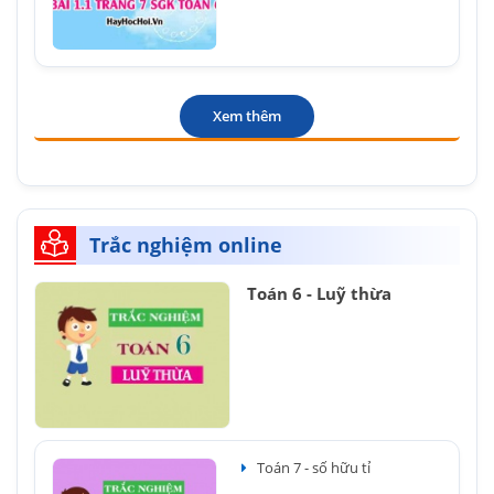
Xem thêm
Trắc nghiệm online
Toán 6 - Luỹ thừa
Toán 7 - số hữu tỉ