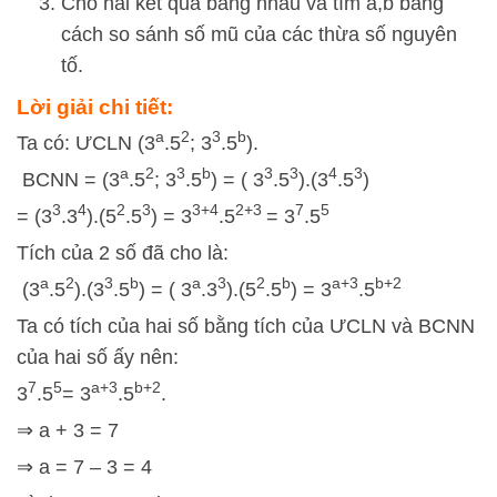
Cho hai kết quả bằng nhau và tìm
a
,
b
bằng
cách so sánh số mũ của các thừa số nguyên
tố.
Lời giải chi tiết:
a
2
3
b
Ta có: ƯCLN (3
.5
; 3
.5
).
a
2
3
b
3
3
4
3
BCNN = (3
.5
; 3
.5
) = ( 3
.5
).(3
.5
)
3
4
2
3
3+4
2+3
7
5
= (3
.3
).(5
.5
) = 3
.5
= 3
.5
Tích của 2 số đã cho là:
a
2
3
b
a
3
2
b
a+3
b+2
(3
.5
).(3
.5
) = ( 3
.3
).(5
.5
) = 3
.5
Ta có tích của hai số bằng tích của ƯCLN và BCNN
của hai số ấy nên:
7
5
a+3
b+2
3
.5
= 3
.5
.
⇒ a + 3 = 7
⇒ a = 7 – 3 = 4