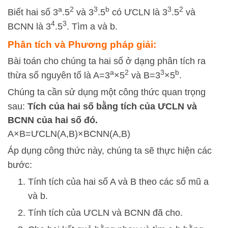
a
2
3
b
3
2
Biết hai số 3
.5
và 3
.5
có ƯCLN là 3
.5
và
4
3
BCNN là 3
.5
. Tìm a và b.
Phân tích và Phương pháp giải:
Bài toán cho chúng ta hai số ở dạng phân tích ra
a
2
3
b
thừa số nguyên tố là
A
=
3
×
5
và
B
=
3
×
5
.
Chúng ta cần sử dụng một công thức quan trọng
sau:
Tích của hai số bằng tích của ƯCLN và
BCNN của hai số đó.
A
×
B
=
Ư
CLN
(
A
,
B
)
×
BCNN
(
A
,
B
)
Áp dụng công thức này, chúng ta sẽ thực hiện các
bước:
Tính tích của hai số
A
và
B
theo các số mũ
a
và
b
.
Tính tích của ƯCLN và BCNN đã cho.