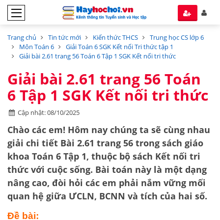
Trang chủ
Tin tức mới
Kiến thức THCS
Trung học CS lớp 6
Môn Toán 6
Giải Toán 6 SGK Kết nối Tri thức tập 1
Giải bài 2.61 trang 56 Toán 6 Tập 1 SGK Kết nối tri thức
Giải bài 2.61 trang 56 Toán
6 Tập 1 SGK Kết nối tri thức
Cập nhật: 08/10/2025
Chào các em! Hôm nay chúng ta sẽ cùng nhau
giải chi tiết
Bài 2.61 trang 56
trong sách giáo
khoa
Toán 6 Tập 1
, thuộc bộ sách
Kết nối tri
thức với cuộc sống
. Bài toán này là một dạng
nâng cao, đòi hỏi các em phải nắm vững mối
quan hệ giữa
ƯCLN, BCNN
và
tích của hai số
.
Đề bài: