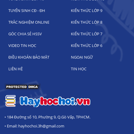
TUYỂN SINH CĐ - ĐH
KIẾN THỨC LỚP 9
TRẮC NGHIỆM ONLINE
KIẾN THỨC LỚP 8
GÓC CHIA SẺ HSSV
KIẾN THỨC LỚP 7
VIDEO TIN HỌC
KIẾN THỨC LỚP 6
ĐIỀU KHOẢN BẢO MẬT
NGOẠI NGỮ
LIÊN HỆ
TIN HỌC
• 184 Đường số 10, Phường 9, Q.Gò Vấp, TPHCM.
• Email: hayhochoi.3h@gmail.com