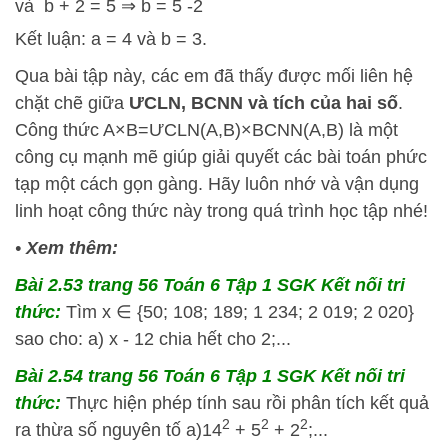
và b + 2 = 5 ⇒ b = 5 -2
Kết luận: a = 4 và b = 3.
Qua bài tập này, các em đã thấy được mối liên hệ
chặt chẽ giữa
ƯCLN, BCNN và tích của hai số
.
Công thức
A
×
B
=
Ư
CLN
(
A
,
B
)
×
BCNN
(
A
,
B
)
là một
công cụ mạnh mẽ giúp giải quyết các bài toán phức
tạp một cách gọn gàng. Hãy luôn nhớ và vận dụng
linh hoạt công thức này trong quá trình học tập nhé!
•
Xem thêm:
Bài 2.53 trang 56 Toán 6 Tập 1 SGK Kết nối tri
thức:
Tìm x ∈ {50; 108; 189; 1 234; 2 019; 2 020}
sao cho: a) x - 12 chia hết cho 2;...
Bài 2.54 trang 56 Toán 6 Tập 1 SGK Kết nối tri
thức:
Thực hiện phép tính sau rồi phân tích kết quả
2
2
2
ra thừa số nguyên tố a)14
+ 5
+ 2
;...