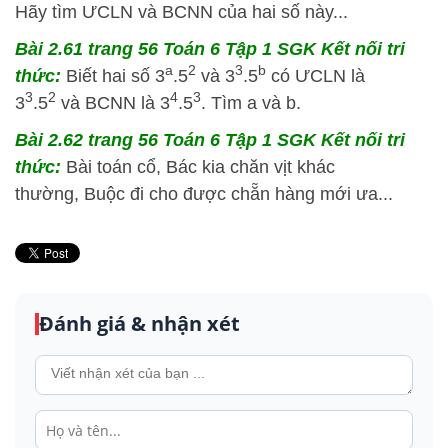
Hãy tìm ƯCLN và BCNN của hai số này...
Bài 2.61 trang 56 Toán 6 Tập 1 SGK Kết nối tri
a
2
3
b
thức:
Biết hai số 3
.5
và 3
.5
có ƯCLN là
3
2
4
3
3
.5
và BCNN là 3
.5
. Tìm a và b.
Bài 2.62 trang 56 Toán 6 Tập 1 SGK Kết nối tri
thức:
Bài toán cổ, Bác kia chăn vịt khác
thường, Buộc đi cho được chẵn hàng mới ưa...
Đánh giá & nhận xét