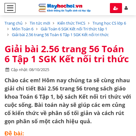
Trang chủ
Tin tức mới
Kiến thức THCS
Trung học CS lớp 6
Môn Toán 6
Giải Toán 6 SGK Kết nối Tri thức tập 1
Giải bài 2.56 trang 56 Toán 6 Tập 1 SGK Kết nối tri thức
Giải bài 2.56 trang 56 Toán
6 Tập 1 SGK Kết nối tri thức
Cập nhật: 08/10/2025
Chào các em! Hôm nay chúng ta sẽ cùng nhau
giải chi tiết
Bài 2.56 trang 56
trong sách giáo
khoa
Toán 6 Tập 1
, bộ sách
Kết nối tri thức với
cuộc sống
. Bài toán này sẽ giúp các em củng
cố kiến thức về
phân số tối giản
và cách
rút
gọn phân số
một cách hiệu quả.
Đề bài: