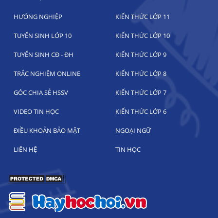
HƯỚNG NGHIỆP
KIẾN THỨC LỚP 11
TUYỂN SINH LỚP 10
KIẾN THỨC LỚP 10
TUYỂN SINH CĐ - ĐH
KIẾN THỨC LỚP 9
TRẮC NGHIỆM ONLINE
KIẾN THỨC LỚP 8
GÓC CHIA SẺ HSSV
KIẾN THỨC LỚP 7
VIDEO TIN HỌC
KIẾN THỨC LỚP 6
ĐIỀU KHOẢN BẢO MẬT
NGOẠI NGỮ
LIÊN HỆ
TIN HỌC