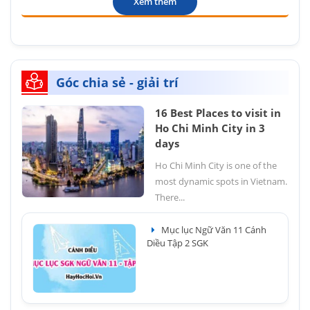
Xem thêm
Góc chia sẻ - giải trí
16 Best Places to visit in
Ho Chi Minh City in 3
days
Ho Chi Minh City is one of the
most dynamic spots in Vietnam.
There...
Mục lục Ngữ Văn 11 Cánh
Diều Tập 2 SGK