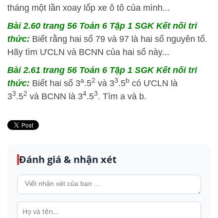
tháng một lần xoay lốp xe ô tô của mình...
Bài 2.60 trang 56 Toán 6 Tập 1 SGK Kết nối tri
thức:
Biết rằng hai số 79 và 97 là hai số nguyên tố.
Hãy tìm ƯCLN và BCNN của hai số này...
Bài 2.61 trang 56 Toán 6 Tập 1 SGK Kết nối tri
a
2
3
b
thức:
Biết hai số 3
.5
và 3
.5
có ƯCLN là
3
2
4
3
3
.5
và BCNN là 3
.5
. Tìm a và b.
Đánh giá & nhận xét