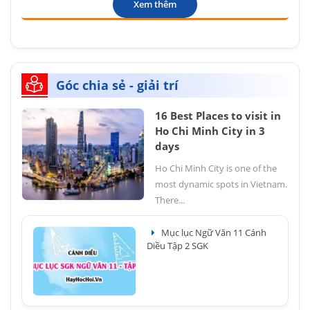
Xem thêm
Góc chia sẻ - giải trí
16 Best Places to visit in
Ho Chi Minh City in 3
days
Ho Chi Minh City is one of the
most dynamic spots in Vietnam.
There...
Mục lục Ngữ Văn 11 Cánh
Diều Tập 2 SGK