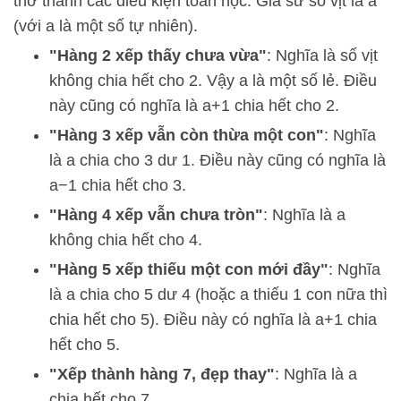
thơ thành các điều kiện toán học. Giả sử số vịt là
a
(với
a
là một số tự nhiên).
"Hàng 2 xếp thấy chưa vừa"
: Nghĩa là số vịt
không chia hết cho 2. Vậy
a
là một số lẻ. Điều
này cũng có nghĩa là
a
+
1
chia hết cho 2.
"Hàng 3 xếp vẫn còn thừa một con"
: Nghĩa
là
a
chia cho 3 dư 1. Điều này cũng có nghĩa là
a
−
1
chia hết cho 3.
"Hàng 4 xếp vẫn chưa tròn"
: Nghĩa là
a
không chia hết cho 4.
"Hàng 5 xếp thiếu một con mới đầy"
: Nghĩa
là
a
chia cho 5 dư 4 (hoặc
a
thiếu 1 con nữa thì
chia hết cho 5). Điều này có nghĩa là
a
+
1
chia
hết cho 5.
"Xếp thành hàng 7, đẹp thay"
: Nghĩa là
a
chia hết cho 7.