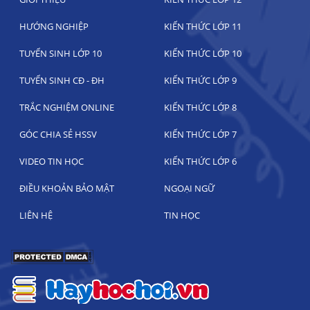
HƯỚNG NGHIỆP
KIẾN THỨC LỚP 11
TUYỂN SINH LỚP 10
KIẾN THỨC LỚP 10
TUYỂN SINH CĐ - ĐH
KIẾN THỨC LỚP 9
TRẮC NGHIỆM ONLINE
KIẾN THỨC LỚP 8
GÓC CHIA SẺ HSSV
KIẾN THỨC LỚP 7
VIDEO TIN HỌC
KIẾN THỨC LỚP 6
ĐIỀU KHOẢN BẢO MẬT
NGOẠI NGỮ
LIÊN HỆ
TIN HỌC