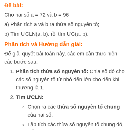
Đề bài:
Cho hai số a = 72 và b = 96
a) Phân tích a và b ra thừa số nguyên tố;
b) Tìm ƯCLN(a, b), rồi tìm ƯC(a, b).
Phân tích và Hướng dẫn giải:
Để giải quyết bài toán này, các em cần thực hiện
các bước sau:
Phân tích thừa số nguyên tố:
Chia số đó cho
các số nguyên tố từ nhỏ đến lớn cho đến khi
thương là 1.
Tìm ƯCLN:
Chọn ra các
thừa số nguyên tố chung
của hai số.
Lập tích các thừa số nguyên tố chung đó,