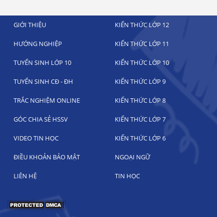
GIỚI THIỆU
KIẾN THỨC LỚP 12
HƯỚNG NGHIỆP
KIẾN THỨC LỚP 11
TUYỂN SINH LỚP 10
KIẾN THỨC LỚP 10
TUYỂN SINH CĐ - ĐH
KIẾN THỨC LỚP 9
TRẮC NGHIỆM ONLINE
KIẾN THỨC LỚP 8
GÓC CHIA SẺ HSSV
KIẾN THỨC LỚP 7
VIDEO TIN HỌC
KIẾN THỨC LỚP 6
ĐIỀU KHOẢN BẢO MẬT
NGOẠI NGỮ
LIÊN HỆ
TIN HỌC