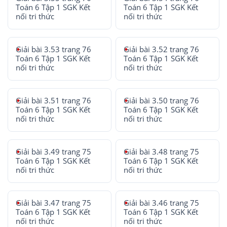
Toán 6 Tập 1 SGK Kết
Toán 6 Tập 1 SGK Kết
nối tri thức
nối tri thức
Giải bài 3.53 trang 76
Giải bài 3.52 trang 76
Toán 6 Tập 1 SGK Kết
Toán 6 Tập 1 SGK Kết
nối tri thức
nối tri thức
Giải bài 3.51 trang 76
Giải bài 3.50 trang 76
Toán 6 Tập 1 SGK Kết
Toán 6 Tập 1 SGK Kết
nối tri thức
nối tri thức
Giải bài 3.49 trang 75
Giải bài 3.48 trang 75
Toán 6 Tập 1 SGK Kết
Toán 6 Tập 1 SGK Kết
nối tri thức
nối tri thức
Giải bài 3.47 trang 75
Giải bài 3.46 trang 75
Toán 6 Tập 1 SGK Kết
Toán 6 Tập 1 SGK Kết
nối tri thức
nối tri thức