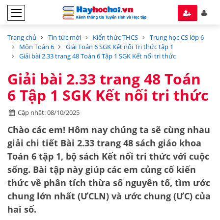
Trang chủ
Tin tức mới
Kiến thức THCS
Trung học CS lớp 6
Môn Toán 6
Giải Toán 6 SGK Kết nối Tri thức tập 1
Giải bài 2.33 trang 48 Toán 6 Tập 1 SGK Kết nối tri thức
Giải bài 2.33 trang 48 Toán
6 Tập 1 SGK Kết nối tri thức
Cập nhật: 08/10/2025
Chào các em! Hôm nay chúng ta sẽ cùng nhau
giải chi tiết
Bài 2.33 trang 48 sách giáo khoa
Toán 6 tập 1
, bộ sách Kết nối tri thức với cuộc
sống. Bài tập này giúp các em củng cố kiến
thức về
phân tích thừa số nguyên tố
,
tìm ước
chung lớn nhất (ƯCLN)
và
ước chung (ƯC)
của
hai số.