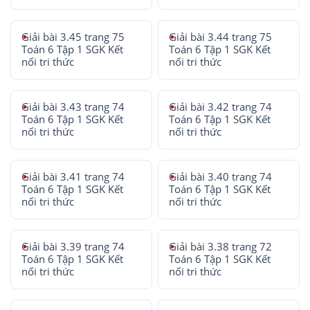
Giải bài 3.45 trang 75
Giải bài 3.44 trang 75
Toán 6 Tập 1 SGK Kết
Toán 6 Tập 1 SGK Kết
nối tri thức
nối tri thức
Giải bài 3.43 trang 74
Giải bài 3.42 trang 74
Toán 6 Tập 1 SGK Kết
Toán 6 Tập 1 SGK Kết
nối tri thức
nối tri thức
Giải bài 3.41 trang 74
Giải bài 3.40 trang 74
Toán 6 Tập 1 SGK Kết
Toán 6 Tập 1 SGK Kết
nối tri thức
nối tri thức
Giải bài 3.39 trang 74
Giải bài 3.38 trang 72
Toán 6 Tập 1 SGK Kết
Toán 6 Tập 1 SGK Kết
nối tri thức
nối tri thức