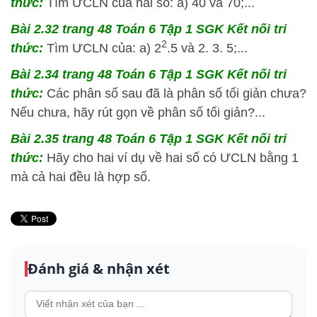
thức:
Tìm ƯCLN của hai số: a) 40 và 70;...
Bài 2.32 trang 48 Toán 6 Tập 1 SGK Kết nối tri
2
thức:
Tìm ƯCLN của: a) 2
.5 và 2. 3. 5;...
Bài 2.34 trang 48 Toán 6 Tập 1 SGK Kết nối tri
thức:
Các phân số sau đã là phân số tối giản chưa?
Nếu chưa, hãy rút gọn về phân số tối giản?...
Bài 2.35 trang 48 Toán 6 Tập 1 SGK Kết nối tri
thức:
Hãy cho hai ví dụ về hai số có ƯCLN bằng 1
mà cả hai đều là hợp số.
Đánh giá & nhận xét