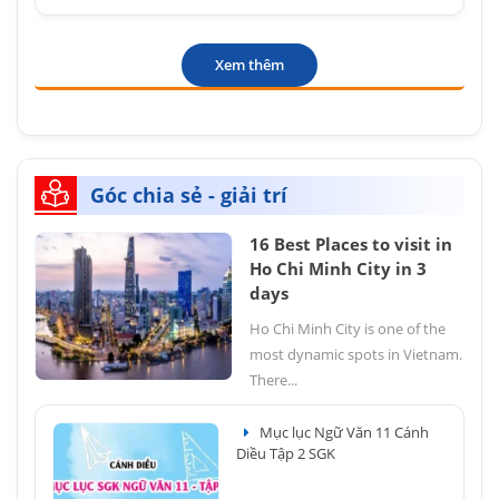
Xem thêm
Góc chia sẻ - giải trí
16 Best Places to visit in
Ho Chi Minh City in 3
days
Ho Chi Minh City is one of the
most dynamic spots in Vietnam.
There...
Mục lục Ngữ Văn 11 Cánh
Diều Tập 2 SGK