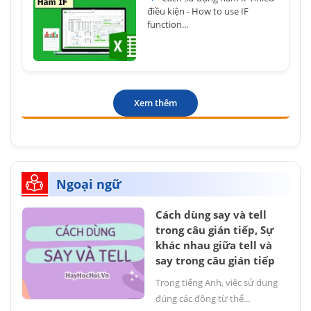
điều kiện - How to use IF
function...
Xem thêm
Ngoại ngữ
Cách dùng say và tell
trong câu gián tiếp, Sự
khác nhau giữa tell và
say trong câu gián tiếp
Trong tiếng Anh, việc sử dụng
đúng các động từ thể...