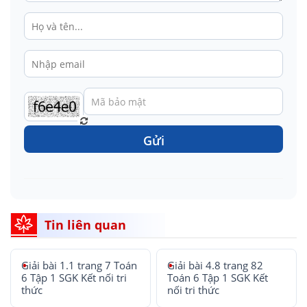
Gửi
Tin liên quan
Giải bài 1.1 trang 7 Toán
Giải bài 4.8 trang 82
6 Tập 1 SGK Kết nối tri
Toán 6 Tập 1 SGK Kết
thức
nối tri thức