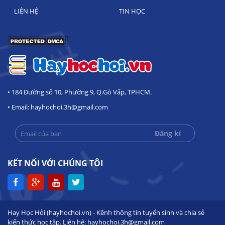
LIÊN HỆ
TIN HỌC
• 184 Đường số 10, Phường 9, Q.Gò Vấp, TPHCM.
• Email: hayhochoi.3h@gmail.com
KẾT NỐI VỚI CHÚNG TÔI
Hay Học Hỏi (hayhochoi.vn) - Kênh thông tin tuyển sinh và chia sẻ
kiến thức học tập. Liên hệ: hayhochoi.3h@gmail.com