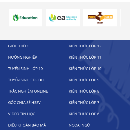
GIỚI THIỆU
KIẾN THỨC LỚP 12
HƯỚNG NGHIỆP
KIẾN THỨC LỚP 11
TUYỂN SINH LỚP 10
KIẾN THỨC LỚP 10
TUYỂN SINH CĐ - ĐH
KIẾN THỨC LỚP 9
TRẮC NGHIỆM ONLINE
KIẾN THỨC LỚP 8
GÓC CHIA SẺ HSSV
KIẾN THỨC LỚP 7
VIDEO TIN HỌC
KIẾN THỨC LỚP 6
ĐIỀU KHOẢN BẢO MẬT
NGOẠI NGỮ