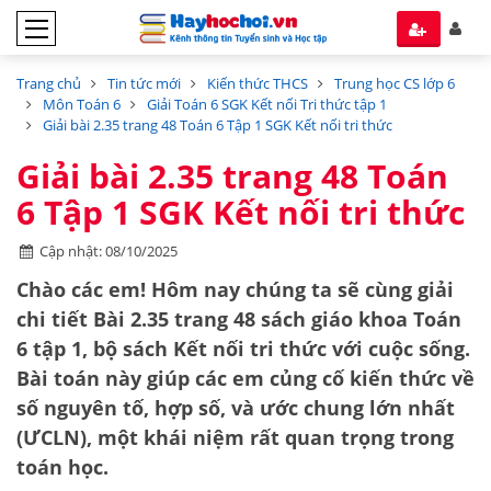
Trang chủ
Tin tức mới
Kiến thức THCS
Trung học CS lớp 6
Môn Toán 6
Giải Toán 6 SGK Kết nối Tri thức tập 1
Giải bài 2.35 trang 48 Toán 6 Tập 1 SGK Kết nối tri thức
Giải bài 2.35 trang 48 Toán
6 Tập 1 SGK Kết nối tri thức
Cập nhật: 08/10/2025
Chào các em! Hôm nay chúng ta sẽ cùng giải
chi tiết
Bài 2.35 trang 48 sách giáo khoa Toán
6 tập 1
, bộ sách Kết nối tri thức với cuộc sống.
Bài toán này giúp các em củng cố kiến thức về
số nguyên tố
,
hợp số
, và
ước chung lớn nhất
(ƯCLN)
, một khái niệm rất quan trọng trong
toán học.