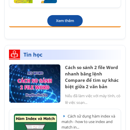
Xem thêm
Tin học
Cách so sánh 2 file Word
nhanh bằng lệnh
Compare để tìm sự khác
biệt giữa 2 văn bản
Nếu đã làm việc với máy tính, có
lẽ việc soạn...
Cách sử dụng hàm index và
match - how to use index and
match in...