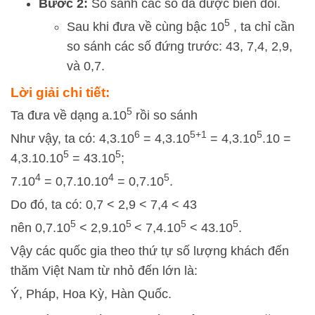
Bước 2:
So sánh các số đã được biến đổi.
5
Sau khi đưa về cùng bậc 10
, ta chỉ cần
so sánh các số đứng trước:
43
,
7
,
4
,
2
,
9
,
và
0
,
7
.
Lời giải chi tiết:
5
Ta đưa về dạng a.10
rồi so sánh
6
5+1
5
Như vậy, ta có: 4,3.10
= 4,3.10
= 4,3.10
.10 =
5
5
4,3.10.10
= 43.10
;
4
4
5
7.10
= 0,7.10.10
= 0,7.10
.
Do đó, ta có: 0,7 < 2,9 < 7,4 < 43
5
5
5
5
nên 0,7.10
< 2,9.10
< 7,4.10
< 43.10
.
Vậy các quốc gia theo thứ tự số lượng khách đến
thăm Việt Nam từ nhỏ đến lớn là:
Ý, Pháp, Hoa Kỳ, Hàn Quốc.