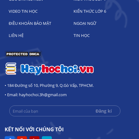
VIDEO TIN HỌC
KIẾN THỨC LỚP 6
ĐIỀU KHOẢN BẢO MẬT
NGOẠI NGỮ
LIÊN HỆ
TIN HỌC
• 184 Đường số 10, Phường 9, Q.Gò Vấp, TPHCM.
• Email: hayhochoi.3h@gmail.com
KẾT NỐI VỚI CHÚNG TÔI