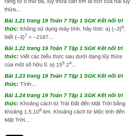
rằng từ ô thứ ba, lũy thừa cần tìm là tích của hai lũy
thừa...
Bài 1.21 trang 19 Toán 7 Tập 1 SGK Kết nối tri
8
thức:
Không sử dụng máy tính, hãy tính: a) (–3)
,
7
biết (–3)
= –2187...
Bài 1.22 trang 19 Toán 7 Tập 1 SGK Kết nối tri
thức:
Viết các biểu thức sau dưới dạng lũy thừa
8
4
của một số hữu tỉ. a) 15
.2
...
Bài 1.23 trang 19 Toán 7 Tập 1 SGK Kết nối tri
thức:
Tính:...
Bài 1.24 trang 19 Toán 7 Tập 1 SGK Kết nối tri
thức:
Khoảng cách từ Trái Đất đến Mặt Trời bằng
8
khoảng 1,5.10
km. Khoảng cách từ Mộc tinh đến
Mặt Trời...