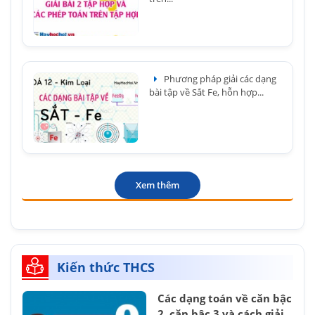
Phương pháp giải các dạng
bài tập về Sắt Fe, hỗn hợp...
Xem thêm
Kiến thức THCS
Các dạng toán về căn bậc
2, căn bậc 3 và cách giải