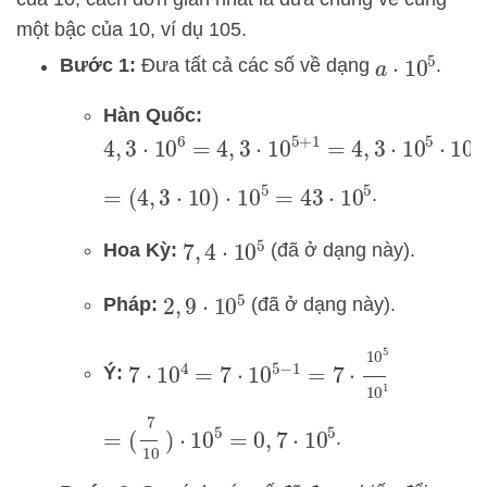
một bậc của 10, ví dụ
1
0
5
.
Bước 1:
Đưa tất cả các số về dạng
.
a
⋅
10
5
Hàn Quốc:
4
,
3
⋅
10
6
=
4
,
3
⋅
10
5
+
1
=
4
,
3
⋅
10
5
⋅
10
1
.
=
(
4
,
3
⋅
10
)
⋅
10
5
=
43
⋅
10
5
Hoa Kỳ:
(đã ở dạng này).
7
,
4
⋅
10
5
Pháp:
(đã ở dạng này).
2
,
9
⋅
10
5
7
⋅
10
4
=
7
⋅
10
5
−
1
=
7
⋅
10
5
10
1
Ý:
=
(
7
10
)
⋅
10
5
=
0
,
7
⋅
10
5
.