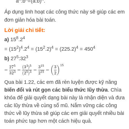
a
:
b
=
(
a:
b
)
.
Áp dụng linh hoạt các công thức này sẽ giúp các em
đơn giản hóa bài toán.
Lời giải chi tiết:
8
4
a)
15
.2
2
4
4
2
4
4
4
= (15
)
.2
= (15
.2)
= (225.2)
= 450
5
3
b)
27
:32
Qua bài 1.22, các em đã rèn luyện được kỹ năng
biến đổi và rút gọn các biểu thức lũy thừa
. Chìa
khóa để giải quyết dạng bài này là nhận diện và đưa
các lũy thừa về cùng số mũ. Nắm vững các công
thức về lũy thừa sẽ giúp các em giải quyết nhiều bài
toán phức tạp hơn một cách hiệu quả.