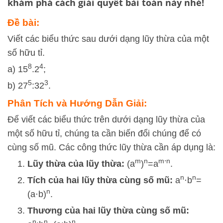
khám phá cách giải quyết bài toán này nhé!
Đề bài:
Viết các biểu thức sau dưới dạng lũy thừa của một
số hữu tỉ.
8
4
a) 15
.2
;
5
3
b) 27
:32
.
Phân Tích và Hướng Dẫn Giải:
Để viết các biểu thức trên dưới dạng lũy thừa của
một số hữu tỉ, chúng ta cần biến đổi chúng để có
cùng số mũ. Các công thức lũy thừa cần áp dụng là:
m
n
m
⋅
n
Lũy thừa của lũy thừa:
(
a
)
=
a
.
n
n
Tích của hai lũy thừa cùng số mũ:
a
⋅
b
=
n
(
a
⋅
b
)
.
Thương của hai lũy thừa cùng số mũ:
n
n
n