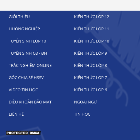
GIỚI THIỆU
KIẾN THỨC LỚP 12
HƯỚNG NGHIỆP
KIẾN THỨC LỚP 11
TUYỂN SINH LỚP 10
KIẾN THỨC LỚP 10
TUYỂN SINH CĐ - ĐH
KIẾN THỨC LỚP 9
TRẮC NGHIỆM ONLINE
KIẾN THỨC LỚP 8
GÓC CHIA SẺ HSSV
KIẾN THỨC LỚP 7
VIDEO TIN HỌC
KIẾN THỨC LỚP 6
ĐIỀU KHOẢN BẢO MẬT
NGOẠI NGỮ
LIÊN HỆ
TIN HỌC