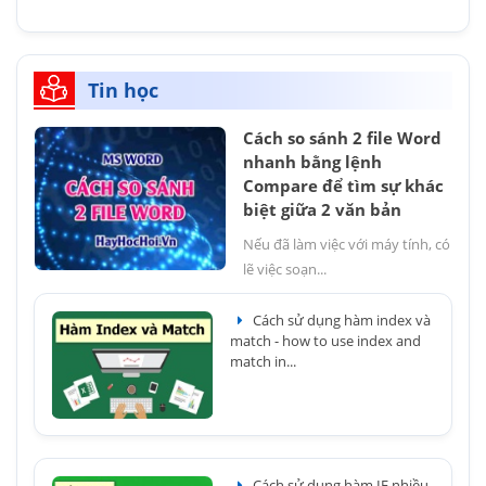
Tin học
Cách so sánh 2 file Word
nhanh bằng lệnh
Compare để tìm sự khác
biệt giữa 2 văn bản
Nếu đã làm việc với máy tính, có
lẽ việc soạn...
Cách sử dụng hàm index và
match - how to use index and
match in...
Cách sử dụng hàm IF nhiều