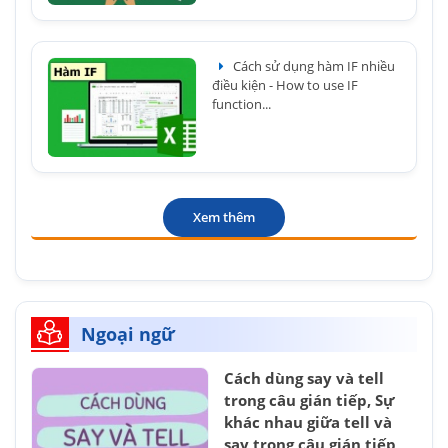
Cách sử dụng hàm IF nhiều
điều kiện - How to use IF
function...
Xem thêm
Ngoại ngữ
Cách dùng say và tell
trong câu gián tiếp, Sự
khác nhau giữa tell và
say trong câu gián tiếp