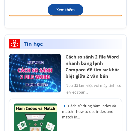
Xem thêm
Tin học
Cách so sánh 2 file Word
nhanh bằng lệnh
Compare để tìm sự khác
biệt giữa 2 văn bản
Nếu đã làm việc với máy tính, có
lẽ việc soạn...
Cách sử dụng hàm index và
match - how to use index and
match in...