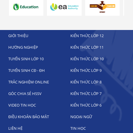
GIỚI THIỆU
KIẾN THỨC LỚP 12
HƯỚNG NGHIỆP
KIẾN THỨC LỚP 11
TUYỂN SINH LỚP 10
KIẾN THỨC LỚP 10
TUYỂN SINH CĐ - ĐH
KIẾN THỨC LỚP 9
TRẮC NGHIỆM ONLINE
KIẾN THỨC LỚP 8
GÓC CHIA SẺ HSSV
KIẾN THỨC LỚP 7
VIDEO TIN HỌC
KIẾN THỨC LỚP 6
ĐIỀU KHOẢN BẢO MẬT
NGOẠI NGỮ
LIÊN HỆ
TIN HỌC