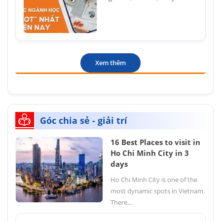
Xem thêm
Góc chia sẻ - giải trí
16 Best Places to visit in
Ho Chi Minh City in 3
days
Ho Chi Minh City is one of the
most dynamic spots in Vietnam.
There...