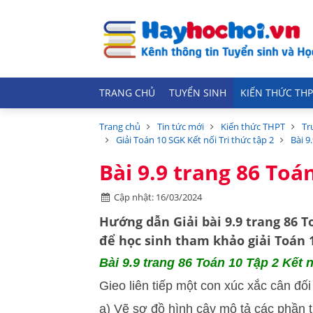
TRANG CHỦ
TUYỂN SINH
KIẾN THỨC THP
Trang chủ
Tin tức mới
Kiến thức THPT
Tr
Giải Toán 10 SGK Kết nối Tri thức tập 2
Bài 9
Bài 9.9 trang 86 Toán
Cập nhật: 16/03/2024
Hướng dẫn
Giải bài 9.9 trang 86 T
để học sinh tham khảo giải Toán 10
Bài 9.9 trang 86 Toán 10 Tập 2 Kết n
Gieo liên tiếp một con xúc xắc cân đối
a) Vẽ sơ đồ hình cây mô tả các phần 