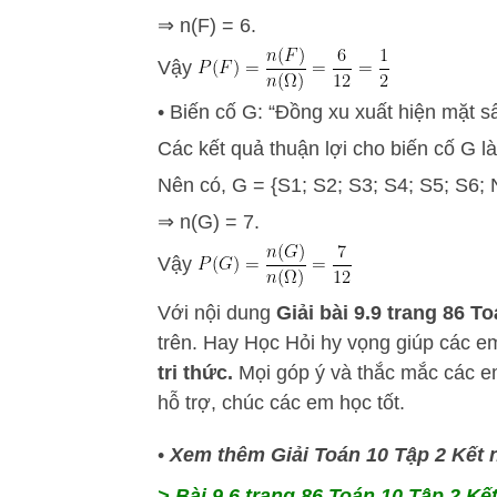
⇒ n(F) = 6.
Vậy
• Biến cố G: “Đồng xu xuất hiện mặt s
Các kết quả thuận lợi cho biến cố G là
Nên có, G = {S1; S2; S3; S4; S5; S6; 
⇒ n(G) = 7.
Vậy
Với nội dung
Giải bài 9.9 trang 86 To
trên.
Hay Học Hỏi
hy vọng giúp các 
tri thức.
Mọi góp ý và thắc mắc các em
hỗ trợ, chúc các em học tốt.
•
Xem thêm Giải Toán 10 Tập 2 Kết n
> Bài 9.6 trang 86 Toán 10 Tập 2 Kết