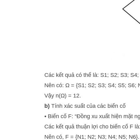
Các kết quả có thể là: S1; S2; S3; S4
Nên có: Ω = {S1; S2; S3; S4; S5; S6; 
Vậy n(Ω) = 12.
b)
Tính xác suất của các biến cố
• Biến cố F: “Đồng xu xuất hiện mặt n
Các kết quả thuận lợi cho biến cố F là
Nên có, F = {N1; N2; N3; N4; N5; N6}.