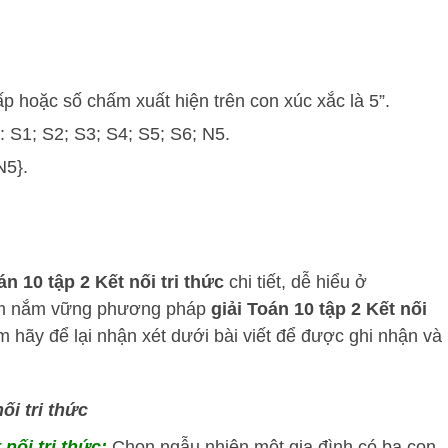
ấp hoặc số chấm xuất hiện trên con xúc xắc là 5”.
: S1; S2; S3; S4; S5; S6; N5.
N5}.
án 10 tập 2 Kết nối tri thức
chi tiết, dễ hiểu ở
em nắm vững phương pháp
giải Toán 10 tập 2 Kết nối
 hãy để lại nhận xét dưới bài viết để được ghi nhận và
ối tri thức
 nối tri thức:
Chọn ngẫu nhiên một gia đình có ba con