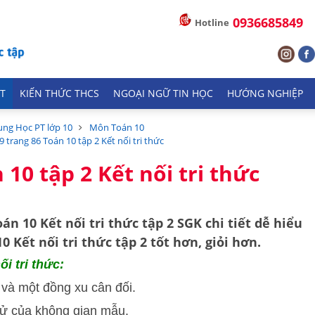
0936685849
Hotline
T
KIẾN THỨC THCS
NGOẠI NGỮ TIN HỌC
HƯỚNG NGHIỆP
ung Học PT lớp 10
Môn Toán 10
.9 trang 86 Toán 10 tập 2 Kết nối tri thức
 10 tập 2 Kết nối tri thức
oán 10 Kết nối tri thức tập 2 SGK
chi tiết dễ hiểu
 Kết nối tri thức tập 2 tốt hơn, giỏi hơn.
ối tri thức:
 và một đồng xu cân đối.
tử của không gian mẫu.