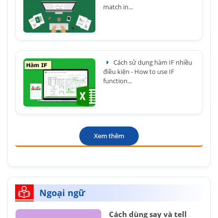
match in...
Cách sử dụng hàm IF nhiều
điều kiện - How to use IF
function...
Xem thêm
Ngoại ngữ
Cách dùng say và tell