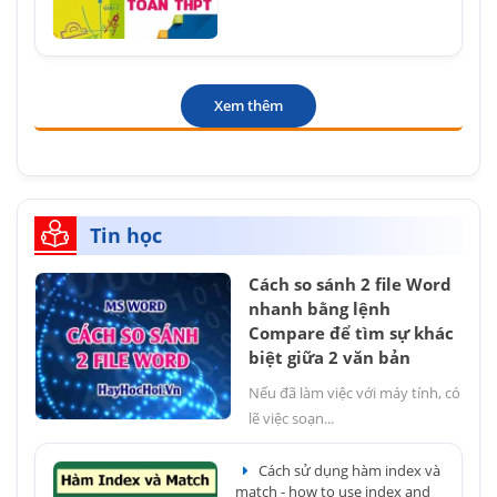
Xem thêm
Tin học
Cách so sánh 2 file Word
nhanh bằng lệnh
Compare để tìm sự khác
biệt giữa 2 văn bản
Nếu đã làm việc với máy tính, có
lẽ việc soạn...
Cách sử dụng hàm index và
match - how to use index and