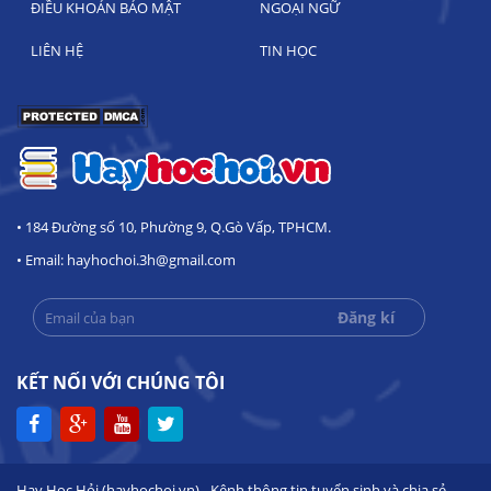
ĐIỀU KHOẢN BẢO MẬT
NGOẠI NGỮ
LIÊN HỆ
TIN HỌC
• 184 Đường số 10, Phường 9, Q.Gò Vấp, TPHCM.
• Email: hayhochoi.3h@gmail.com
KẾT NỐI VỚI CHÚNG TÔI
Hay Học Hỏi (hayhochoi.vn) - Kênh thông tin tuyển sinh và chia sẻ