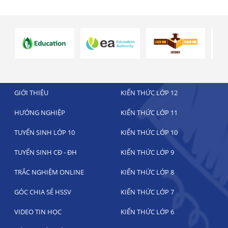
GIỚI THIỆU
KIẾN THỨC LỚP 12
HƯỚNG NGHIỆP
KIẾN THỨC LỚP 11
TUYỂN SINH LỚP 10
KIẾN THỨC LỚP 10
TUYỂN SINH CĐ - ĐH
KIẾN THỨC LỚP 9
TRẮC NGHIỆM ONLINE
KIẾN THỨC LỚP 8
GÓC CHIA SẺ HSSV
KIẾN THỨC LỚP 7
VIDEO TIN HỌC
KIẾN THỨC LỚP 6