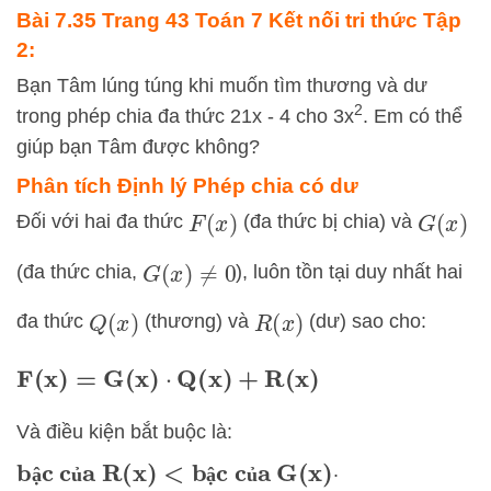
Bài 7.35 Trang 43 Toán 7 Kết nối tri thức Tập
2:
Bạn Tâm lúng túng khi muốn tìm thương và dư
2
trong phép chia đa thức 21x - 4 cho 3x
. Em có thể
giúp bạn Tâm được không?
Phân tích Định lý Phép chia có dư
Đối với hai đa thức
(đa thức bị chia) và
F
(
x
)
G
(
x
)
(đa thức chia,
), luôn tồn tại duy nhất hai
G
(
x
)
≠
0
đa thức
(thương) và
(dư) sao cho:
Q
(
x
)
R
(
x
)
F
(
x
)
=
G
(
x
)
⋅
Q
(
x
)
+
R
(
x
)
Và điều kiện bắt buộc là:
bậc của
R
(
x
)
<
bậc của
G
(
x
)
.
ậ
ủ
ậ
ủ