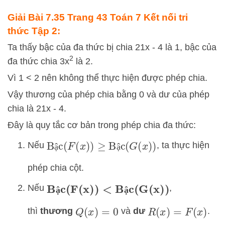
Giải Bài 7.35 Trang 43 Toán 7 Kết nối tri
thức Tập 2:
Ta thấy bậc của đa thức bị chia 21x - 4 là 1, bậc của
2
đa thức chia 3x
là 2.
Vì 1 < 2 nên không thể thực hiện được phép chia.
Vậy thương của phép chia bằng 0 và dư của phép
chia là 21x - 4.
Đây là quy tắc cơ bản trong phép chia đa thức:
Bậc
(
F
(
x
)
)
≥
Bậc
(
G
(
x
)
)
Nếu
, ta thực hiện
ậ
ậ
phép chia cột.
Bậc
(
F
(
x
)
)
<
Bậc
(
G
(
x
)
)
Nếu
,
ậ
ậ
thì
thương
và
dư
.
Q
(
x
)
=
0
R
(
x
)
=
F
(
x
)