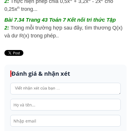
2:
Thực hiện phép chia 0,5x
+ 3,2x
- 2x
cho
n
0,25x
trong...
Bài 7.34 Trang 43 Toán 7 Kết nối tri thức Tập
2:
Trong mỗi trường hợp sau đây, tìm thương Q(x)
và dư R(x) trong phép..
Đánh giá & nhận xét