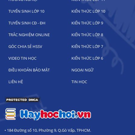
TUYỂN SINH LỚP 10
KIẾN THỨC LỚP 10
TUYỂN SINH CĐ - ĐH
KIẾN THỨC LỚP 9
TRẮC NGHIỆM ONLINE
KIẾN THỨC LỚP 8
GÓC CHIA SẺ HSSV
KIẾN THỨC LỚP 7
VIDEO TIN HỌC
KIẾN THỨC LỚP 6
ĐIỀU KHOẢN BẢO MẬT
NGOẠI NGỮ
LIÊN HỆ
TIN HỌC
• 184 Đường số 10, Phường 9, Q.Gò Vấp, TPHCM.