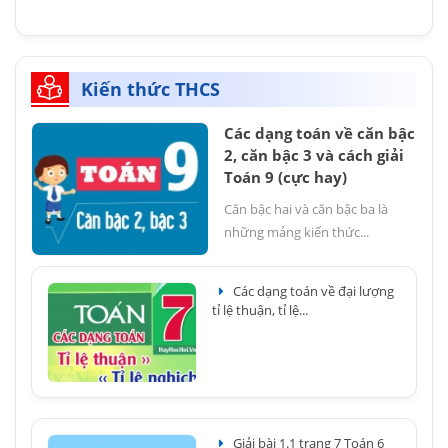
Kiến thức THCS
Các dạng toán về căn bậc
2, căn bậc 3 và cách giải
Toán 9 (cực hay)
Căn bậc hai và căn bậc ba là
những mảng kiến thức...
Các dạng toán về đại lượng
tỉ lệ thuận, tỉ lệ...
Giải bài 1.1 trang 7 Toán 6