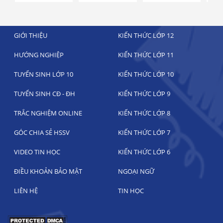
GIỚI THIỆU
KIẾN THỨC LỚP 12
HƯỚNG NGHIỆP
KIẾN THỨC LỚP 11
TUYỂN SINH LỚP 10
KIẾN THỨC LỚP 10
TUYỂN SINH CĐ - ĐH
KIẾN THỨC LỚP 9
TRẮC NGHIỆM ONLINE
KIẾN THỨC LỚP 8
GÓC CHIA SẺ HSSV
KIẾN THỨC LỚP 7
VIDEO TIN HỌC
KIẾN THỨC LỚP 6
ĐIỀU KHOẢN BẢO MẬT
NGOẠI NGỮ
LIÊN HỆ
TIN HỌC