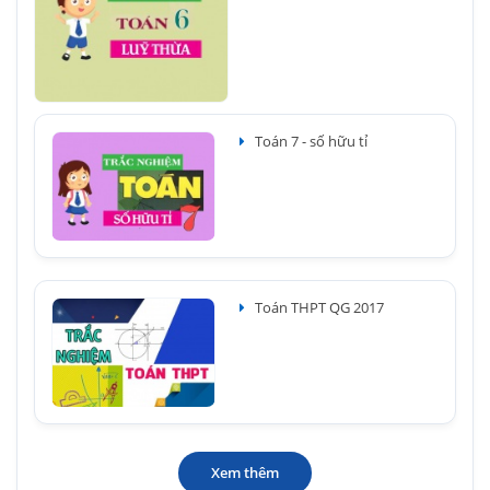
Toán 7 - số hữu tỉ
Toán THPT QG 2017
Xem thêm