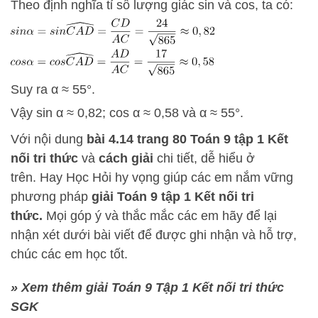
Theo định nghĩa tỉ số lượng giác sin và cos, ta có:
Suy ra α ≈ 55°.
Vậy sin α ≈ 0,82; cos α ≈ 0,58 và α ≈ 55°.
Với nội dung
bài 4.14
trang 80 Toán 9 tập 1 Kết
nối tri thức
và
cách
giải
chi tiết, dễ hiểu ở
trên.
Hay Học Hỏi
hy vọng giúp các em nắm vững
phương pháp
giải Toán 9 tập 1 Kết nối tri
thức.
Mọi góp ý và thắc mắc các em hãy để lại
nhận xét dưới bài viết để được ghi nhận và hỗ trợ,
chúc các em học tốt.
» Xem thêm giải Toán 9 Tập 1 Kết nối tri thức
SGK