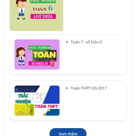
Toán 7 - số hữu tỉ
Toán THPT QG 2017
Xem thêm