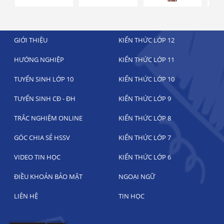
GIỚI THIỆU
KIẾN THỨC LỚP 12
HƯỚNG NGHIỆP
KIẾN THỨC LỚP 11
TUYỂN SINH LỚP 10
KIẾN THỨC LỚP 10
TUYỂN SINH CĐ - ĐH
KIẾN THỨC LỚP 9
TRẮC NGHIỆM ONLINE
KIẾN THỨC LỚP 8
GÓC CHIA SẺ HSSV
KIẾN THỨC LỚP 7
VIDEO TIN HỌC
KIẾN THỨC LỚP 6
ĐIỀU KHOẢN BẢO MẬT
NGOẠI NGỮ
LIÊN HỆ
TIN HỌC