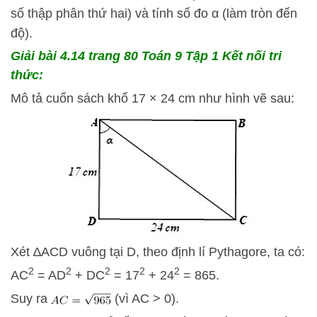
số thập phân thứ hai) và tính số đo α (làm tròn đến
độ).
Giải bài 4.14
trang 80 Toán 9 Tập 1 Kết nối tri
thức:
Mô tả cuốn sách khổ 17 × 24 cm như hình vẽ sau:
Xét ∆ACD vuông tại D, theo định lí Pythagore, ta có:
2
2
2
2
2
AC
= AD
+ DC
= 17
+ 24
= 865.
Suy ra
(vì AC > 0).