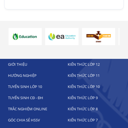
GIỚI THIỆU
KIẾN THỨC LỚP 12
HƯỚNG NGHIỆP
KIẾN THỨC LỚP 11
TUYỂN SINH LỚP 10
KIẾN THỨC LỚP 10
TUYỂN SINH CĐ - ĐH
KIẾN THỨC LỚP 9
TRẮC NGHIỆM ONLINE
KIẾN THỨC LỚP 8
GÓC CHIA SẺ HSSV
KIẾN THỨC LỚP 7