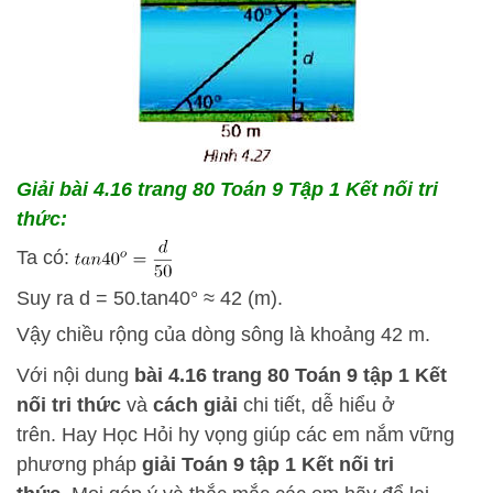
Giải bài 4.16
trang 80 Toán 9 Tập 1 Kết nối tri
thức:
Ta có:
Suy ra d = 50.tan40° ≈ 42 (m).
Vậy chiều rộng của dòng sông là khoảng 42 m.
Với nội dung
bài 4.16
trang 80 Toán 9 tập 1 Kết
nối tri thức
và
cách
giải
chi tiết, dễ hiểu ở
trên.
Hay Học Hỏi
hy vọng giúp các em nắm vững
phương pháp
giải Toán 9 tập 1 Kết nối tri