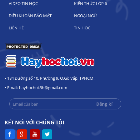
VIDEO TIN HỌC
KIẾN THỨC LỚP 6
ĐIỀU KHOẢN BẢO MẬT
NGOẠI NGỮ
LIÊN HỆ
TIN HỌC
• 184 Đường số 10, Phường 9, Q.Gò Vấp, TPHCM.
• Email: hayhochoi.3h@gmail.com
KẾT NỐI VỚI CHÚNG TÔI