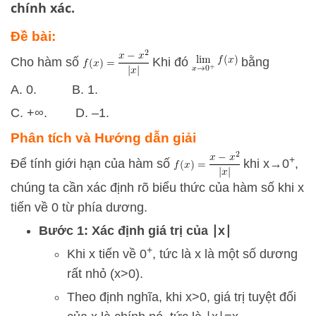
chính xác.
Đề bài:
Cho hàm số
Khi đó
bằng
A. 0. B. 1.
C. +∞. D. –1.
Phân tích và Hướng dẫn giải
+
Để tính giới hạn của hàm số
khi
x
→
0
,
chúng ta cần xác định rõ biểu thức của hàm số khi
x
tiến về 0 từ phía dương.
Bước 1: Xác định giá trị của
∣
x
∣
+
Khi
x
tiến về
0
, tức là
x
là một số dương
rất nhỏ (
x
>
0
).
Theo định nghĩa, khi
x
>
0
, giá trị tuyệt đối