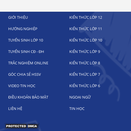
GIỚI THIỆU
KIẾN THỨC LỚP 12
HƯỚNG NGHIỆP
KIẾN THỨC LỚP 11
TUYỂN SINH LỚP 10
KIẾN THỨC LỚP 10
TUYỂN SINH CĐ - ĐH
KIẾN THỨC LỚP 9
TRẮC NGHIỆM ONLINE
KIẾN THỨC LỚP 8
GÓC CHIA SẺ HSSV
KIẾN THỨC LỚP 7
VIDEO TIN HỌC
KIẾN THỨC LỚP 6
ĐIỀU KHOẢN BẢO MẬT
NGOẠI NGỮ
LIÊN HỆ
TIN HỌC