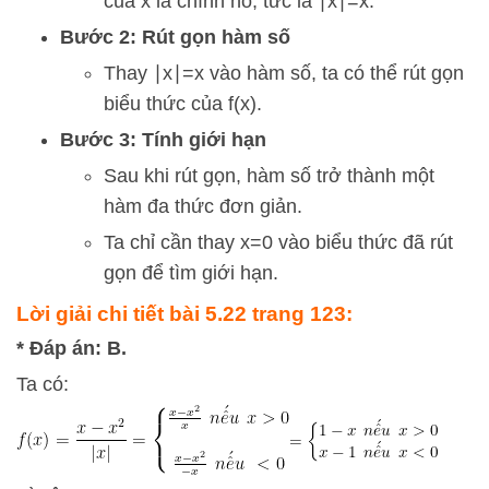
của
x
là chính nó, tức là
∣
x
∣
=
x
.
Bước 2: Rút gọn hàm số
Thay
∣
x
∣
=
x
vào hàm số, ta có thể rút gọn
biểu thức của
f
(
x
)
.
Bước 3: Tính giới hạn
Sau khi rút gọn, hàm số trở thành một
hàm đa thức đơn giản.
Ta chỉ cần thay
x
=
0
vào biểu thức đã rút
gọn để tìm giới hạn.
Lời giải chi tiết bài 5.22 trang 123:
* Đáp án: B.
Ta có: