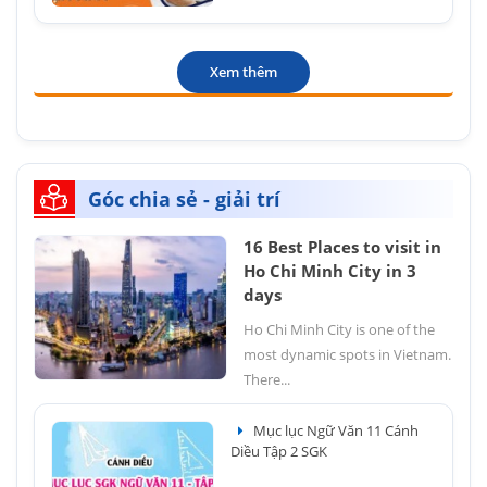
Xem thêm
Góc chia sẻ - giải trí
16 Best Places to visit in
Ho Chi Minh City in 3
days
Ho Chi Minh City is one of the
most dynamic spots in Vietnam.
There...
Mục lục Ngữ Văn 11 Cánh
Diều Tập 2 SGK