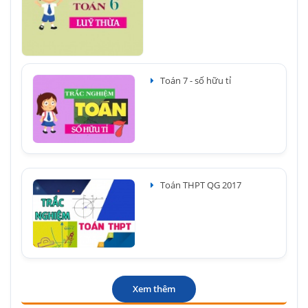
Toán 7 - số hữu tỉ
Toán THPT QG 2017
Xem thêm