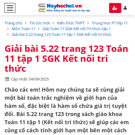
Trang chủ
Tin tức mới
Kiến thức THPT
Trung Học PT lớp 11
Môn Toán 11
Giải Toán 11 SGK Kết nối Tri thức tập 1
Giải bài 5.22 trang 123 Toán 11 tập 1 SGK Kết nối tri thức
Giải bài 5.22 trang 123 Toán
11 tập 1 SGK Kết nối tri
thức
Cập nhật: 04/09/2025
Chào các em! Hôm nay chúng ta sẽ cùng giải
một bài toán trắc nghiệm về
giới hạn của
hàm số
, đặc biệt là hàm số chứa
giá trị tuyệt
đối
.
Bài 5.22 trang 123
trong sách giáo khoa
Toán 11 tập 1
(Kết nối tri thức) sẽ giúp các em
củng cố cách tính giới hạn một bên một cách