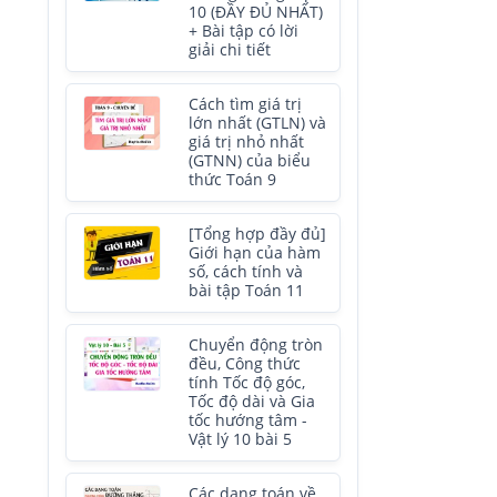
10 (ĐẦY ĐỦ NHẤT)
+ Bài tập có lời
giải chi tiết
Cách tìm giá trị
lớn nhất (GTLN) và
giá trị nhỏ nhất
(GTNN) của biểu
thức Toán 9
[Tổng hợp đầy đủ]
Giới hạn của hàm
số, cách tính và
bài tập Toán 11
Chuyển động tròn
đều, Công thức
tính Tốc độ góc,
Tốc độ dài và Gia
tốc hướng tâm -
Vật lý 10 bài 5
Các dạng toán về