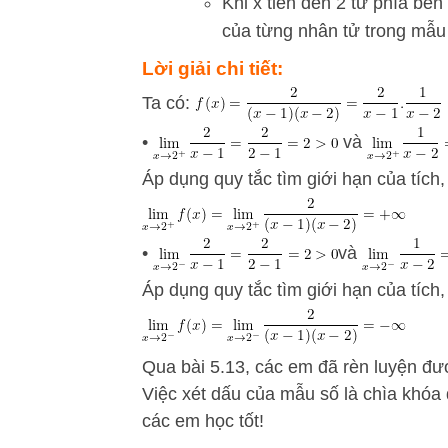
Khi
x
tiến đến 2 từ phía bên 
của từng nhân tử trong mẫu
Lời giải chi tiết:
Ta có:
•
và
Áp dụng quy tắc tìm giới hạn của tích,
•
và
Áp dụng quy tắc tìm giới hạn của tích
Qua bài 5.13, các em đã rèn luyện đ
Việc xét dấu của mẫu số là chìa khóa 
các em học tốt!