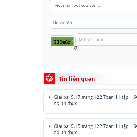
Tin liên quan
Giải bài 5.17 trang 122 Toán 11 tập 1 
nối tri thức
Giải bài 5.15 trang 122 Toán 11 tập 1 
nối tri thức