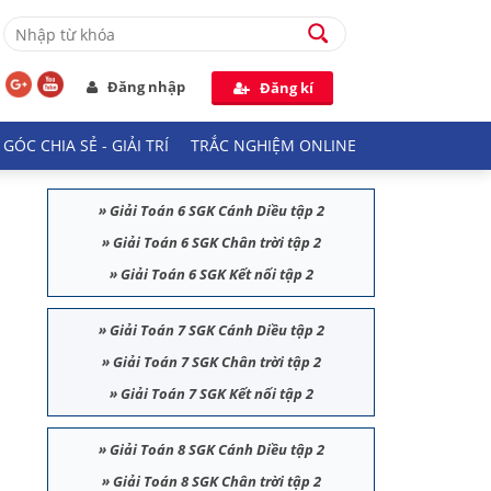
Đăng nhập
Đăng kí
GÓC CHIA SẺ - GIẢI TRÍ
TRẮC NGHIỆM ONLINE
»
Giải Toán 6 SGK Cánh Diều tập 2
»
Giải Toán 6 SGK Chân trời tập 2
»
Giải Toán 6 SGK Kết nối tập 2
»
Giải Toán 7 SGK Cánh Diều tập 2
»
Giải Toán 7 SGK Chân trời tập 2
»
Giải Toán 7 SGK Kết nối tập 2
»
Giải Toán 8 SGK Cánh Diều tập 2
»
Giải Toán 8 SGK Chân trời tập 2