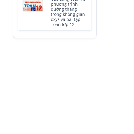
phương trình
đường thẳng
trong không gian
oxyz và bài tập -
Toán lớp 12