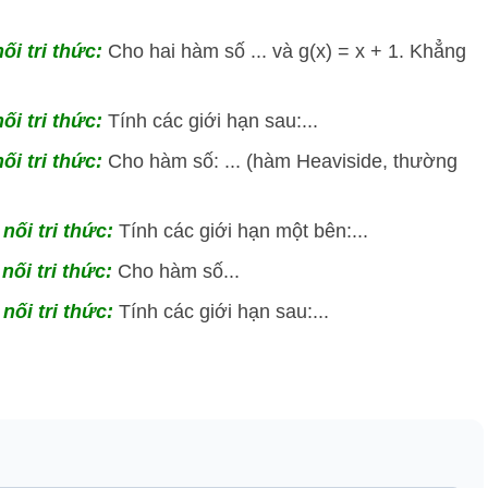
ối tri thức:
Cho hai hàm số ... và g(x) = x + 1. Khẳng
ối tri thức:
Tính các giới hạn sau:...
ối tri thức:
Cho hàm số: ... (hàm Heaviside, thường
 nối tri thức:
Tính các giới hạn một bên:...
 nối tri thức:
Cho hàm số...
 nối tri thức:
Tính các giới hạn sau:...