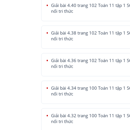
Giải bài 4.40 trang 102 Toán 11 tập 1 
nối tri thức
Giải bài 4.38 trang 102 Toán 11 tập 1 
nối tri thức
Giải bài 4.36 trang 102 Toán 11 tập 1 
nối tri thức
Giải bài 4.34 trang 100 Toán 11 tập 1 
nối tri thức
Giải bài 4.32 trang 100 Toán 11 tập 1 
nối tri thức