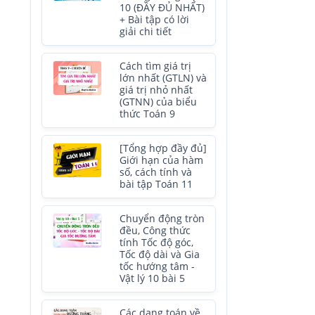
10 (ĐẦY ĐỦ NHẤT)
+ Bài tập có lời
giải chi tiết
Cách tìm giá trị
lớn nhất (GTLN) và
giá trị nhỏ nhất
(GTNN) của biểu
thức Toán 9
[Tổng hợp đầy đủ]
Giới hạn của hàm
số, cách tính và
bài tập Toán 11
Chuyển động tròn
đều, Công thức
tính Tốc độ góc,
Tốc độ dài và Gia
tốc hướng tâm -
Vật lý 10 bài 5
Các dạng toán về