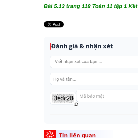
Bài 5.13 trang 118 Toán 11 tập 1 Kết
Đánh giá & nhận xét
Tin liên quan