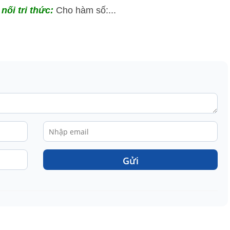
 nối tri thức:
Cho hàm số:...
Gửi