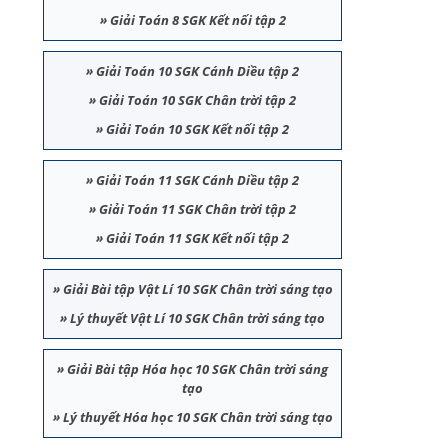
»
Giải Toán 8 SGK Kết nối tập 2
»
Giải Toán 10 SGK Cánh Diều tập 2
»
Giải Toán 10 SGK Chân trời tập 2
»
Giải Toán 10 SGK Kết nối tập 2
»
Giải Toán 11 SGK Cánh Diều tập 2
»
Giải Toán 11 SGK Chân trời tập 2
»
Giải Toán 11 SGK Kết nối tập 2
»
Giải Bài tập Vật Lí 10 SGK Chân trời sáng tạo
»
Lý thuyết Vật Lí 10 SGK Chân trời sáng tạo
»
Giải Bài tập Hóa học 10 SGK Chân trời sáng
tạo
»
Lý thuyết Hóa học 10 SGK Chân trời sáng tạo