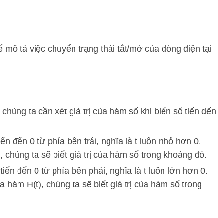
mô tả việc chuyển trạng thái tắt/mở của dòng điện tại
chúng ta cần xét giá trị của hàm số khi biến số tiến đến
iến đến 0 từ phía bên trái, nghĩa là
t
luôn nhỏ hơn 0.
)
, chúng ta sẽ biết giá trị của hàm số trong khoảng đó.
tiến đến 0 từ phía bên phải, nghĩa là
t
luôn lớn hơn 0.
của hàm
H
(
t
)
, chúng ta sẽ biết giá trị của hàm số trong