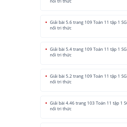
nối tri thức
Giải bài 5.6 trang 109 Toán 11 tập 1 SG
nối tri thức
Giải bài 5.4 trang 109 Toán 11 tập 1 SG
nối tri thức
Giải bài 5.2 trang 109 Toán 11 tập 1 SG
nối tri thức
Giải bài 4.46 trang 103 Toán 11 tập 1 
nối tri thức