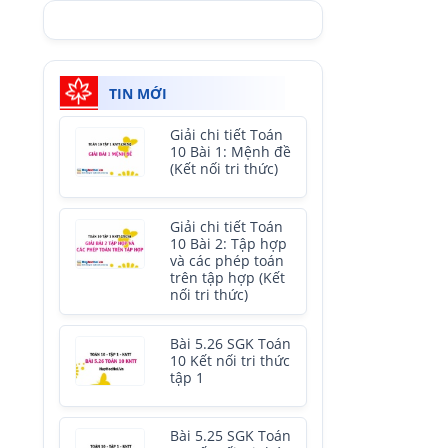
TIN MỚI
Giải chi tiết Toán
10 Bài 1: Mệnh đề
(Kết nối tri thức)
Giải chi tiết Toán
10 Bài 2: Tập hợp
và các phép toán
trên tập hợp (Kết
nối tri thức)
Bài 5.26 SGK Toán
10 Kết nối tri thức
tập 1
Bài 5.25 SGK Toán