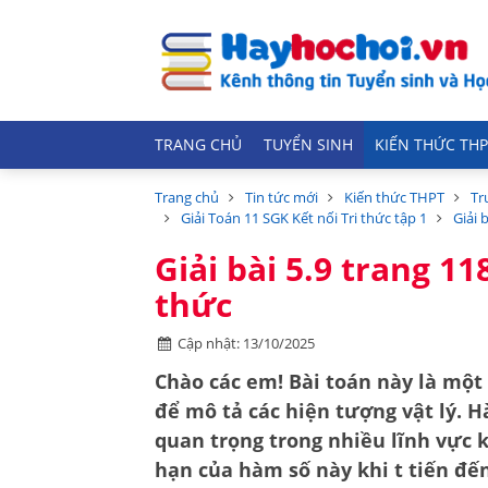
TRANG CHỦ
TUYỂN SINH
KIẾN THỨC THP
Trang chủ
Tin tức mới
Kiến thức THPT
Tr
Giải Toán 11 SGK Kết nối Tri thức tập 1
Giải 
Giải bài 5.9 trang 11
thức
Cập nhật: 13/10/2025
Chào các em! Bài toán này là một 
để mô tả các hiện tượng vật lý. 
quan trọng trong nhiều lĩnh vực k
hạn của hàm số này khi
t
tiến đến