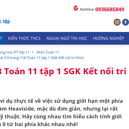
0936685849
Hotline
T
KIẾN THỨC THCS
NGOẠI NGỮ TIN HỌC
HƯỚNG NGHIỆP
ung Học PT lớp 11
Môn Toán 11
bài 5.9 trang 118 Toán 11 tập 1 SGK Kết nối tri thức
8 Toán 11 tập 1 SGK Kết nối tri
ví dụ thực tế về việc sử dụng
giới hạn một phía
Hàm Heaviside, mặc dù đơn giản, nhưng lại rất
ỹ thuật. Hãy cùng nhau tìm hiểu cách tính giới
 0 từ hai phía khác nhau nhé!