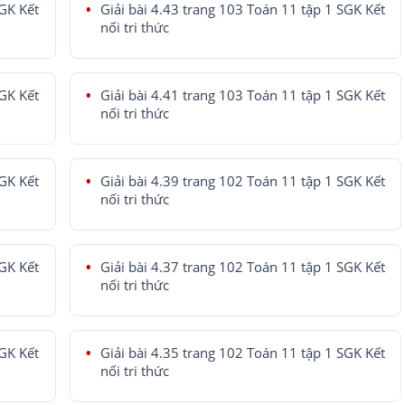
SGK Kết
Giải bài 4.43 trang 103 Toán 11 tập 1 SGK Kết
nối tri thức
SGK Kết
Giải bài 4.41 trang 103 Toán 11 tập 1 SGK Kết
nối tri thức
SGK Kết
Giải bài 4.39 trang 102 Toán 11 tập 1 SGK Kết
nối tri thức
SGK Kết
Giải bài 4.37 trang 102 Toán 11 tập 1 SGK Kết
nối tri thức
SGK Kết
Giải bài 4.35 trang 102 Toán 11 tập 1 SGK Kết
nối tri thức