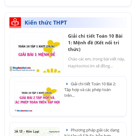
Kiến thức THPT
Giải chi tiết Toán 10 Bài
1: Mệnh đề (Kết nối tri
thức)
Chào các em, trong bài viết này,
HayHocHoi.Vn sẽ đồng...
Giải chi tiết Toán 10 Bài 2:
Tập hợp và các phép toán
trên...
Phương pháp giải các dạng
bài tập về Sắt Fe, hỗn hợp...