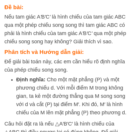
Đề bài:
Nếu tam giác A
'
B
'
C
'
là hình chiếu của tam giác ABC
qua một phép chiếu song song thì tam giác ABC có
phải là hình chiếu của tam giác A
'
B
'
C
'
qua một phép
chiếu song song hay không? Giải thích vì sao.
Phân tích và Hướng dẫn giải:
Để giải bài toán này, các em cần hiểu rõ định nghĩa
của phép chiếu song song.
Định nghĩa:
Cho một mặt phẳng
(
P
)
và một
phương chiếu
d
. Với mỗi điểm
M
trong không
gian, ta kẻ một đường thẳng qua
M
song song
với
d
và cắt
(
P
)
tại điểm
M
′
. Khi đó,
M
′
là hình
chiếu của
M
lên mặt phẳng
(
P
)
theo phương
d
.
Câu hỏi đặt ra là nếu
△
A
′
B
′
C
′
là hình chiếu của