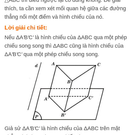
△
A
BC
thì điều ngược lại có đúng không. Để giải
thích, ta cần xem xét mối quan hệ giữa các đường
thẳng nối một điểm và hình chiếu của nó.
Lời giải chi tiết:
Nếu ΔA
'
B
'
C
'
là hình chiếu của ΔABC qua một phép
chiếu song song thì ΔABC cũng là hình chiếu của
ΔA
'
B
'
C
'
qua một phép chiếu song song.
Giả sử ΔA
'
B
'
C
'
là hình chiếu của ΔABC trên mặt