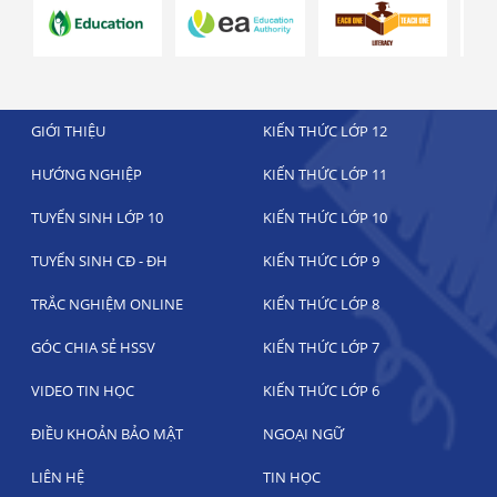
GIỚI THIỆU
KIẾN THỨC LỚP 12
HƯỚNG NGHIỆP
KIẾN THỨC LỚP 11
TUYỂN SINH LỚP 10
KIẾN THỨC LỚP 10
TUYỂN SINH CĐ - ĐH
KIẾN THỨC LỚP 9
TRẮC NGHIỆM ONLINE
KIẾN THỨC LỚP 8
GÓC CHIA SẺ HSSV
KIẾN THỨC LỚP 7
VIDEO TIN HỌC
KIẾN THỨC LỚP 6
ĐIỀU KHOẢN BẢO MẬT
NGOẠI NGỮ
LIÊN HỆ
TIN HỌC