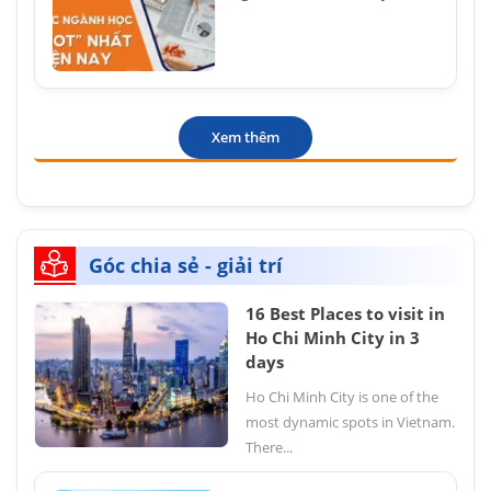
Xem thêm
Góc chia sẻ - giải trí
16 Best Places to visit in
Ho Chi Minh City in 3
days
Ho Chi Minh City is one of the
most dynamic spots in Vietnam.
There...