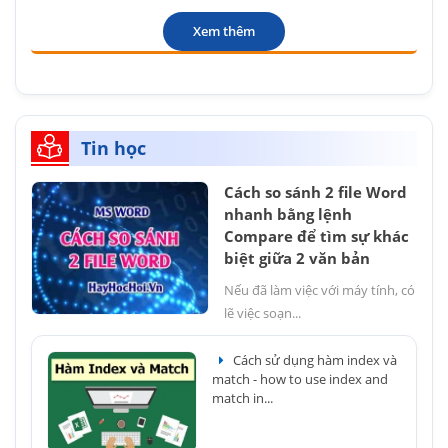
Xem thêm
Tin học
Cách so sánh 2 file Word
nhanh bằng lệnh
Compare để tìm sự khác
biệt giữa 2 văn bản
Nếu đã làm việc với máy tính, có
lẽ việc soạn...
Cách sử dụng hàm index và
match - how to use index and
match in...