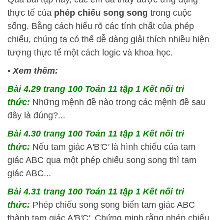
thực tế của
phép chiếu song song
trong cuộc
sống. Bằng cách hiểu rõ các tính chất của phép
chiếu, chúng ta có thể dễ dàng giải thích nhiều hiện
tượng thực tế một cách logic và khoa học.
•
Xem thêm:
Bài 4.29 trang 100 Toán 11 tập 1 Kết nối tri
thức:
Những mệnh đề nào trong các mệnh đề sau
đây là đúng?...
Bài 4.30 trang 100 Toán 11 tập 1 Kết nối tri
thức:
Nếu tam giác A
'
B
'
C
'
là hình chiếu của tam
giác ABC qua một phép chiếu song song thì tam
giác ABC...
Bài 4.31 trang 100 Toán 11 tập 1 Kết nối tri
thức:
Phép chiếu song song biến tam giác ABC
thành tam giác A
'
B
'
C
'
. Chứng minh rằng phép chiếu