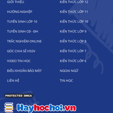
GIỚI THIỆU
KIẾN THỨC LỚP 12
HƯỚNG NGHIỆP
KIẾN THỨC LỚP 11
TUYỂN SINH LỚP 10
KIẾN THỨC LỚP 10
TUYỂN SINH CĐ - ĐH
KIẾN THỨC LỚP 9
TRẮC NGHIỆM ONLINE
KIẾN THỨC LỚP 8
GÓC CHIA SẺ HSSV
KIẾN THỨC LỚP 7
VIDEO TIN HỌC
KIẾN THỨC LỚP 6
ĐIỀU KHOẢN BẢO MẬT
NGOẠI NGỮ
LIÊN HỆ
TIN HỌC