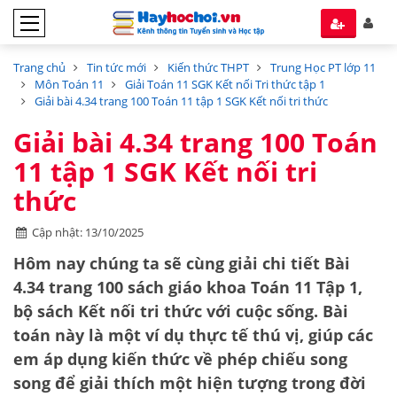
Trang chủ
Tin tức mới
Kiến thức THPT
Trung Học PT lớp 11
Môn Toán 11
Giải Toán 11 SGK Kết nối Tri thức tập 1
Giải bài 4.34 trang 100 Toán 11 tập 1 SGK Kết nối tri thức
Giải bài 4.34 trang 100 Toán
11 tập 1 SGK Kết nối tri
thức
Cập nhật: 13/10/2025
Hôm nay chúng ta sẽ cùng giải chi tiết
Bài
4.34 trang 100
sách giáo khoa
Toán 11 Tập 1
,
bộ sách
Kết nối tri thức với cuộc sống
. Bài
toán này là một ví dụ thực tế thú vị, giúp các
em áp dụng kiến thức về
phép chiếu song
song
để giải thích một hiện tượng trong đời