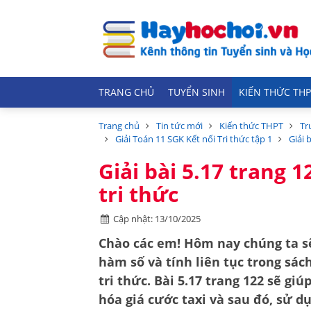
TRANG CHỦ
TUYỂN SINH
KIẾN THỨC THP
Trang chủ
Tin tức mới
Kiến thức THPT
Tr
Giải Toán 11 SGK Kết nối Tri thức tập 1
Giải 
Giải bài 5.17 trang 
tri thức
Cập nhật: 13/10/2025
Chào các em! Hôm nay chúng ta sẽ
hàm số và tính liên tục
trong sác
tri thức
.
Bài 5.17 trang 122
sẽ giú
hóa giá cước taxi và sau đó, sử 