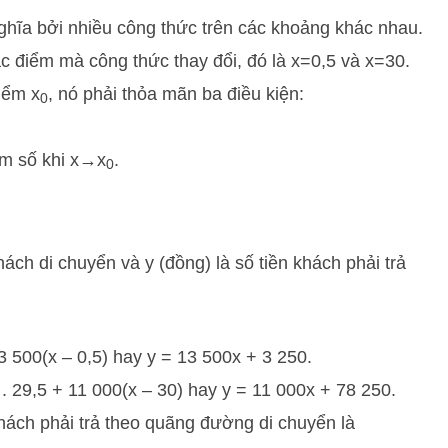
hĩa bởi nhiều công thức trên các khoảng khác nhau.
 các điểm mà công thức thay đổi, đó là
x
=
0
,
5
và
x
=
30
.
điểm
x
, nó phải thỏa mãn ba điều kiện:
0
àm số khi
x
→
x
.
0
ách di chuyển và y (đồng) là số tiền khách phải trả
13 500(x – 0,5) hay y = 13 500x + 3 250.
 . 29,5 + 11 000(x – 30) hay y = 11 000x + 78 250.
hách phải trả theo quãng đường di chuyển là