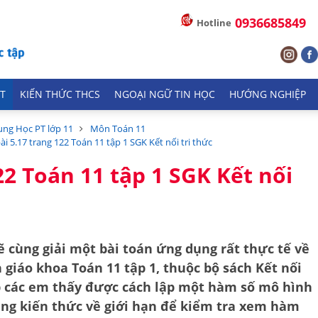
0936685849
Hotline
T
KIẾN THỨC THCS
NGOẠI NGỮ TIN HỌC
HƯỚNG NGHIỆP
ung Học PT lớp 11
Môn Toán 11
bài 5.17 trang 122 Toán 11 tập 1 SGK Kết nối tri thức
122 Toán 11 tập 1 SGK Kết nối
 cùng giải một bài toán ứng dụng rất thực tế về
h giáo khoa
Toán 11 tập 1
, thuộc bộ sách
Kết nối
p các em thấy được cách lập một hàm số mô hình
dụng kiến thức về giới hạn để kiểm tra xem hàm