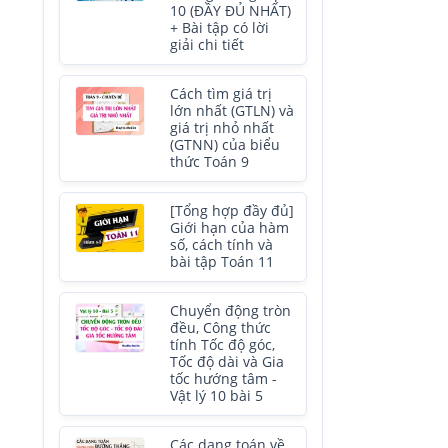
10 (ĐẦY ĐỦ NHẤT)
+ Bài tập có lời
giải chi tiết
Cách tìm giá trị
lớn nhất (GTLN) và
giá trị nhỏ nhất
(GTNN) của biểu
thức Toán 9
[Tổng hợp đầy đủ]
Giới hạn của hàm
số, cách tính và
bài tập Toán 11
Chuyển động tròn
đều, Công thức
tính Tốc độ góc,
Tốc độ dài và Gia
tốc hướng tâm -
Vật lý 10 bài 5
Các dạng toán về