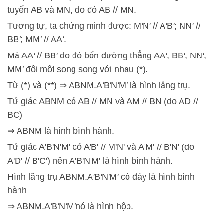
tuyến AB và MN, do đó AB // MN.
Tương tự, ta chứng minh được: M
'
N
'
// A
'
B
'
; NN
'
//
BB
'
; MM
'
// AA
'
.
Mà AA
'
// BB
'
do đó bốn đường thẳng AA
'
, BB
'
, NN
'
,
MM
'
đôi một song song với nhau (*).
Từ (*) và (**) ⇒ ABNM.A
'
B
'
N
'
M
'
là hình lăng trụ.
Tứ giác ABNM có AB // MN và AM // BN (do AD //
BC)
⇒ ABNM là hình bình hành.
Tứ giác A'B'N'M' có A'B' // M'N' và A'M' // B'N' (do
A'D' // B'C') nên A'B'N'M' là hình bình hành.
Hình lăng trụ ABNM.A
'
B
'
N
'
M
'
có đáy là hình bình
hành
⇒ ABNM.A
'
B
'
N
'
M
'
nó là hình hộp.