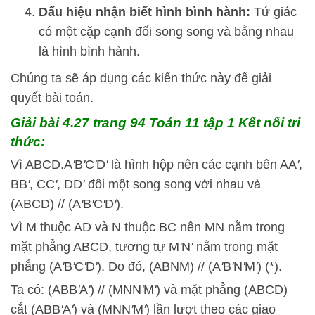
Dấu hiệu nhận biết hình bình hành:
Tứ giác
có một cặp cạnh đối song song và bằng nhau
là hình bình hành.
Chúng ta sẽ áp dụng các kiến thức này để giải
quyết bài toán.
Giải bài 4.27 trang 94 Toán 11 tập 1 Kết nối tri
thức:
Vì ABCD.A
'
B
'
C
'
D
'
là hình hộp nên các cạnh bên AA
'
,
BB
'
, CC
'
, DD
'
đôi một song song với nhau và
(ABCD) // (A
'
B
'
C
'
D
'
).
Vì M thuộc AD và N thuộc BC nên MN nằm trong
mặt phẳng ABCD, tương tự M
'
N
'
nằm trong mặt
phẳng (A
'
B
'
C
'
D
'
). Do đó, (ABNM) // (A
'
B
'
N
'
M
'
) (*).
Ta có: (ABB
'
A
'
) // (MNN
'
M
'
) và mặt phẳng (ABCD)
cắt (ABB
'
A
'
) và (MNN
'
M
'
) lần lượt theo các giao