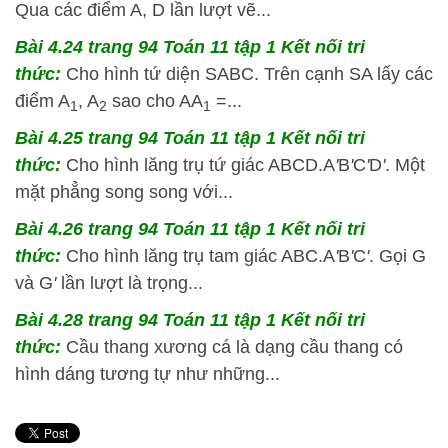
Qua các điểm A, D lần lượt vẽ...
Bài 4.24 trang 94 Toán 11 tập 1 Kết nối tri
thức:
Cho hình tứ diện SABC. Trên cạnh SA lấy các
điểm A
, A
sao cho AA
=...
1
2
1
Bài 4.25 trang 94 Toán 11 tập 1 Kết nối tri
thức:
Cho hình lăng trụ tứ giác ABCD.A
'
B
'
C
'
D
'
. Một
mặt phẳng song song với...
Bài 4.26 trang 94 Toán 11 tập 1 Kết nối tri
thức:
Cho hình lăng trụ tam giác ABC.A
'
B
'
C
'
. Gọi G
và G
'
lần lượt là trọng...
Bài 4.28 trang 94 Toán 11 tập 1 Kết nối tri
thức:
Cầu thang xương cá là dạng cầu thang có
hình dáng tương tự như những...