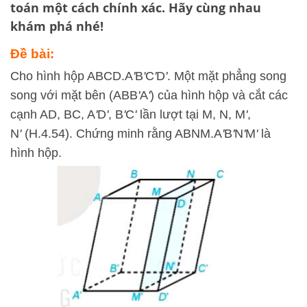
toán một cách chính xác. Hãy cùng nhau
khám phá nhé!
Đề bài:
Cho hình hộp ABCD.A
'
B
'
C
'
D
'
. Một mặt phẳng song
song với mặt bên (ABB
'
A
'
) của hình hộp và cắt các
cạnh AD, BC, A
'
D
'
, B
'
C
'
lần lượt tại M, N, M
'
,
N
'
(H.4.54). Chứng minh rằng ABNM.A
'
B
'
N
'
M
'
là
hình hộp.