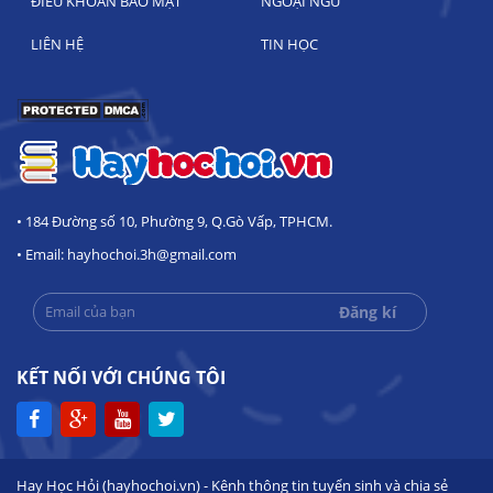
ĐIỀU KHOẢN BẢO MẬT
NGOẠI NGỮ
LIÊN HỆ
TIN HỌC
• 184 Đường số 10, Phường 9, Q.Gò Vấp, TPHCM.
• Email: hayhochoi.3h@gmail.com
KẾT NỐI VỚI CHÚNG TÔI
Hay Học Hỏi (hayhochoi.vn) - Kênh thông tin tuyển sinh và chia sẻ