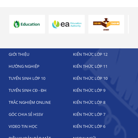
GIỚI THIỆU
KIẾN THỨC LỚP 12
HƯỚNG NGHIỆP
KIẾN THỨC LỚP 11
TUYỂN SINH LỚP 10
KIẾN THỨC LỚP 10
TUYỂN SINH CĐ - ĐH
KIẾN THỨC LỚP 9
TRẮC NGHIỆM ONLINE
KIẾN THỨC LỚP 8
GÓC CHIA SẺ HSSV
KIẾN THỨC LỚP 7
VIDEO TIN HỌC
KIẾN THỨC LỚP 6