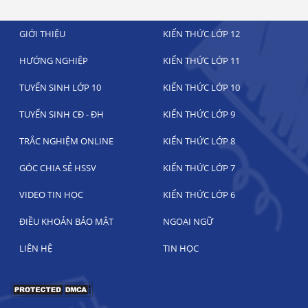
GIỚI THIỆU
KIẾN THỨC LỚP 12
HƯỚNG NGHIỆP
KIẾN THỨC LỚP 11
TUYỂN SINH LỚP 10
KIẾN THỨC LỚP 10
TUYỂN SINH CĐ - ĐH
KIẾN THỨC LỚP 9
TRẮC NGHIỆM ONLINE
KIẾN THỨC LỚP 8
GÓC CHIA SẺ HSSV
KIẾN THỨC LỚP 7
VIDEO TIN HỌC
KIẾN THỨC LỚP 6
ĐIỀU KHOẢN BẢO MẬT
NGOẠI NGỮ
LIÊN HỆ
TIN HỌC