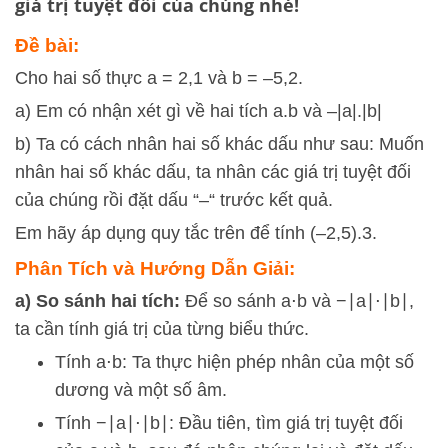
giá trị tuyệt đối của chúng nhé!
Đề bài:
Cho hai số thực a = 2,1 và b = –5,2.
a) Em có nhận xét gì về hai tích a.b và –|a|.|b|
b) Ta có cách nhân hai số khác dấu như sau: Muốn
nhân hai số khác dấu, ta nhân các giá trị tuyệt đối
của chúng rồi đặt dấu “–“ trước kết quả.
Em hãy áp dụng quy tắc trên để tính (–2,5).3.
Phân Tích và Hướng Dẫn Giải:
a) So sánh hai tích:
Để so sánh
a
⋅
b
và
−
∣
a
∣
⋅
∣
b
∣
,
ta cần tính giá trị của từng biểu thức.
Tính
a
⋅
b
: Ta thực hiện phép nhân của một số
dương và một số âm.
Tính
−
∣
a
∣
⋅
∣
b
∣
: Đầu tiên, tìm giá trị tuyệt đối