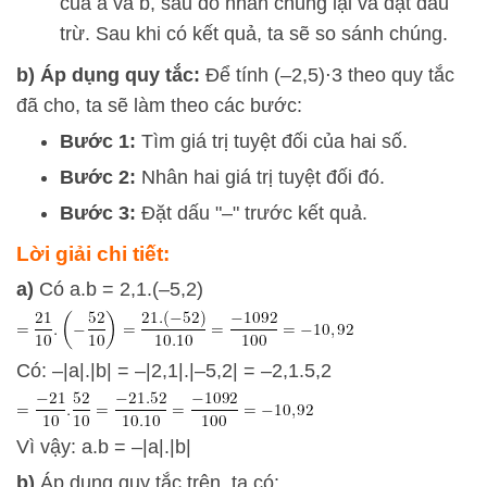
của
a
và
b
, sau đó nhân chúng lại và đặt dấu
trừ. Sau khi có kết quả, ta sẽ so sánh chúng.
b) Áp dụng quy tắc:
Để tính
(
–2
,
5
)
⋅
3
theo quy tắc
đã cho, ta sẽ làm theo các bước:
Bước 1:
Tìm giá trị tuyệt đối của hai số.
Bước 2:
Nhân hai giá trị tuyệt đối đó.
Bước 3:
Đặt dấu "–" trước kết quả.
Lời giải chi tiết:
a)
Có a.b = 2,1.(–5,2)
Có: –|a|.|b| = –|2,1|.|–5,2| = –2,1.5,2
Vì vậy: a.b = –|a|.|b|
b)
Áp dụng quy tắc trên, ta có: