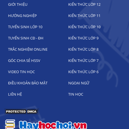
GIỚI THIỆU
KIẾN THỨC LỚP 12
HƯỚNG NGHIỆP
KIẾN THỨC LỚP 11
TUYỂN SINH LỚP 10
KIẾN THỨC LỚP 10
TUYỂN SINH CĐ - ĐH
KIẾN THỨC LỚP 9
TRẮC NGHIỆM ONLINE
KIẾN THỨC LỚP 8
GÓC CHIA SẺ HSSV
KIẾN THỨC LỚP 7
VIDEO TIN HỌC
KIẾN THỨC LỚP 6
ĐIỀU KHOẢN BẢO MẬT
NGOẠI NGỮ
LIÊN HỆ
TIN HỌC