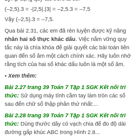
(–2,5).3 = -|2,5|.|3| = –2,5.3 = –7,5
Vậy (–2,5).3 = –7,5.
Qua bài 2.31, các em đã rèn luyện được kỹ năng
nhân hai số thực khác dấu
. Việc nắm vững quy
tắc này là chìa khóa để giải quyết các bài toán liên
quan đến số âm một cách chính xác. Hãy luôn nhớ
rằng tích của hai số khác dấu luôn là một số âm.
•
Xem thêm:
Bài 2.27 trang 39 Toán 7 Tập 1 SGK Kết nối tri
thức:
Sử dụng máy tính cầm tay làm tròn các số
sau đến chữ số thập phân thứ nhất:...
Bài 2.28 trang 39 Toán 7 Tập 1 SGK Kết nối tri
thức:
Dùng thước dây có vạch chia để đo độ dài
đường gấp khúc ABC trong Hình 2.8...