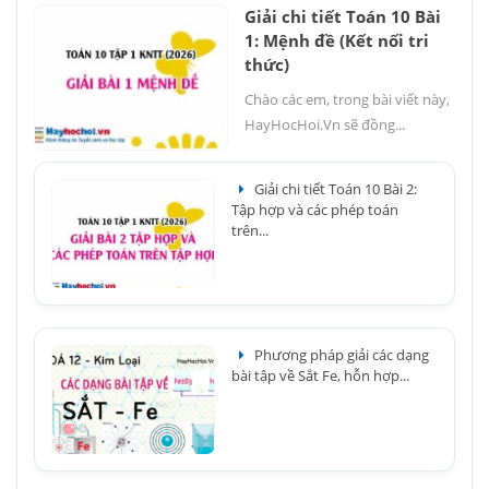
Giải chi tiết Toán 10 Bài
1: Mệnh đề (Kết nối tri
thức)
Chào các em, trong bài viết này,
HayHocHoi.Vn sẽ đồng...
Giải chi tiết Toán 10 Bài 2:
Tập hợp và các phép toán
trên...
Phương pháp giải các dạng
bài tập về Sắt Fe, hỗn hợp...