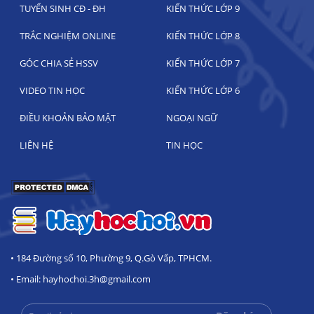
TUYỂN SINH CĐ - ĐH
KIẾN THỨC LỚP 9
TRẮC NGHIỆM ONLINE
KIẾN THỨC LỚP 8
GÓC CHIA SẺ HSSV
KIẾN THỨC LỚP 7
VIDEO TIN HỌC
KIẾN THỨC LỚP 6
ĐIỀU KHOẢN BẢO MẬT
NGOẠI NGỮ
LIÊN HỆ
TIN HỌC
• 184 Đường số 10, Phường 9, Q.Gò Vấp, TPHCM.
• Email: hayhochoi.3h@gmail.com