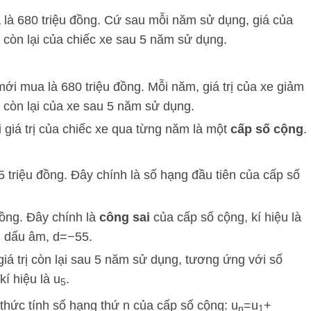
a là 680 triệu đồng. Cứ sau mỗi năm sử dụng, giá của
á còn lại của chiếc xe sau 5 năm sử dụng.
 mới mua là 680 triệu đồng. Mỗi năm, giá trị của xe giảm
rị còn lại của xe sau 5 năm sử dụng.
i giá trị của chiếc xe qua từng năm là một
cấp số cộng
.
 triệu đồng. Đây chính là số hạng đầu tiên của cấp số
đồng. Đây chính là
công sai
của cấp số cộng, kí hiệu là
g dấu âm,
d
=
−
55
.
iá trị còn lại sau 5 năm sử dụng, tương ứng với số
kí hiệu là
u
.
5
 thức tính số hạng thứ
n
của cấp số cộng:
u
=
u
+
n
1