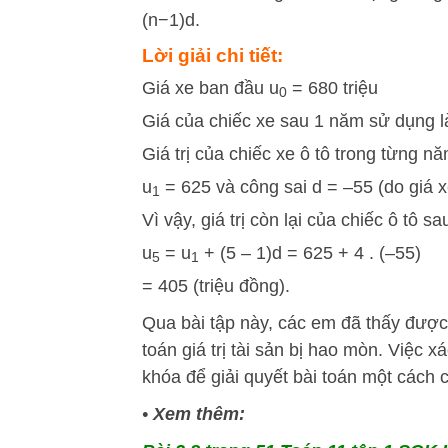
(
n
−
1
)
d
.
Lời giải chi tiết:
Giá xe ban đầu u
= 680 triệu
0
Giá của chiếc xe sau 1 năm sử dụng l
Giá trị của chiếc xe ô tô trong từng n
u
= 625 và công sai d = –55 (do giá x
1
Vì vậy, giá trị còn lại của chiếc ô tô 
u
= u
+ (5 – 1)d = 625 + 4 . (–55)
5
1
= 405 (triệu đồng).
Qua bài tập này, các em đã thấy đượ
toán giá trị tài sản bị hao mòn. Việc 
khóa để giải quyết bài toán một cách 
•
Xem thêm: