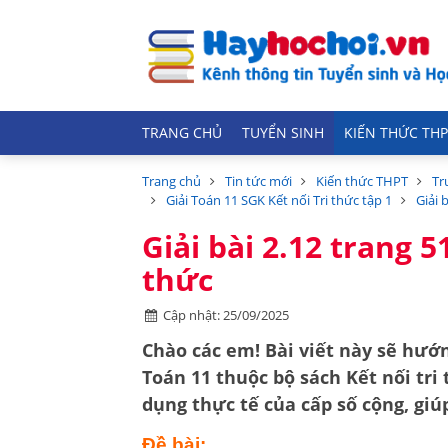
TRANG CHỦ
TUYỂN SINH
KIẾN THỨC THP
Trang chủ
Tin tức mới
Kiến thức THPT
Tr
Giải Toán 11 SGK Kết nối Tri thức tập 1
Giải 
Giải bài 2.12 trang 5
thức
Cập nhật: 25/09/2025
Chào các em! Bài viết này sẽ hướn
Toán 11
thuộc bộ sách
Kết nối tri
dụng thực tế của
cấp số cộng
, gi
Đề bài: