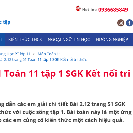
0936685849
Hotline
T
KIẾN THỨC THCS
NGOẠI NGỮ TIN HỌC
HƯỚNG NGHIỆP
ung Học PT lớp 11
Môn Toán 11
bài 2.12 trang 51 Toán 11 tập 1 SGK Kết nối tri thức
1 Toán 11 tập 1 SGK Kết nối tri
g dẫn các em giải chi tiết
Bài 2.12 trang 51 SGK
 thức với cuộc sống tập 1
. Bài toán này là một ứng
úp các em củng cố kiến thức một cách hiệu quả.