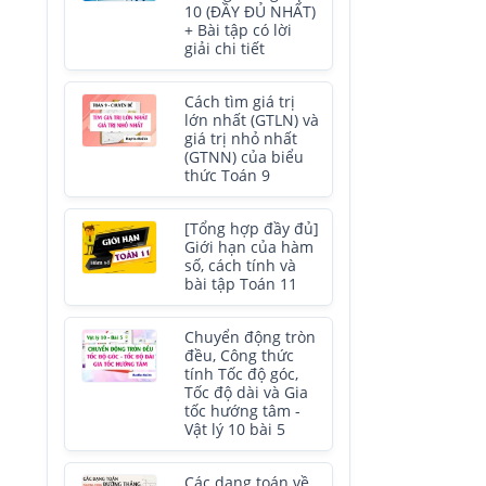
10 (ĐẦY ĐỦ NHẤT)
+ Bài tập có lời
giải chi tiết
Cách tìm giá trị
lớn nhất (GTLN) và
giá trị nhỏ nhất
(GTNN) của biểu
thức Toán 9
[Tổng hợp đầy đủ]
Giới hạn của hàm
số, cách tính và
bài tập Toán 11
Chuyển động tròn
đều, Công thức
tính Tốc độ góc,
Tốc độ dài và Gia
tốc hướng tâm -
Vật lý 10 bài 5
Các dạng toán về