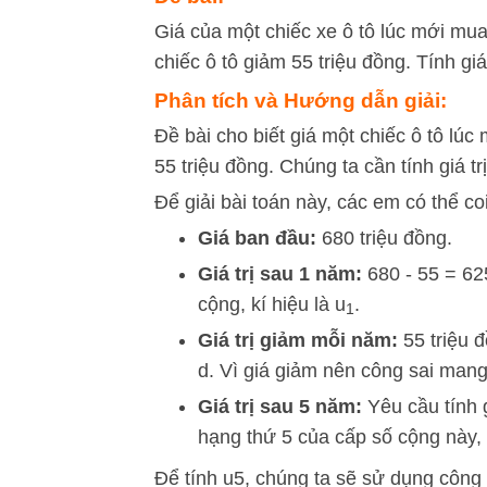
Giá của một chiếc xe ô tô lúc mới mu
chiếc ô tô giảm 55 triệu đồng. Tính gi
Phân tích và Hướng dẫn giải:
Đề bài cho biết giá một chiếc ô tô lúc
55 triệu đồng. Chúng ta cần tính giá t
Để giải bài toán này, các em có thể co
Giá ban đầu:
680 triệu đồng.
Giá trị sau 1 năm:
680 - 55 = 625
cộng, kí hiệu là
u
.
1
Giá trị giảm mỗi năm:
55 triệu 
d
. Vì giá giảm nên công sai man
Giá trị sau 5 năm:
Yêu cầu tính g
hạng thứ 5 của cấp số cộng này, 
Để tính
u
5
, chúng ta sẽ sử dụng công