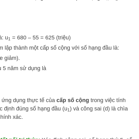
à: u
= 680 – 55 = 625 (triệu)
1
ăm lập thành một cấp số cộng với số hạng đầu là:
e giảm).
sau 5 năm sử dụng là
c ứng dụng thực tế của
cấp số cộng
trong việc tính
xác định đúng số hạng đầu (
u
) và công sai (
d
) là chìa
1
chính xác.