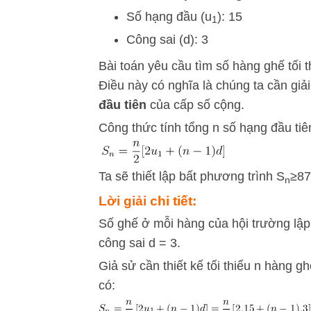
Số hạng đầu (
u
): 15
1
Công sai (
d
): 3
Bài toán yêu cầu tìm số hàng ghế tối t
Điều này có nghĩa là chúng ta cần giả
đầu tiên
của cấp số cộng.
Công thức tính tổng
n
số hạng đầu tiê
Ta sẽ thiết lập bất phương trình
S
≥
87
n
Lời giải chi tiết:
Số ghế ở mỗi hàng của hội trường lập
công sai d = 3.
Giả sử cần thiết kế tối thiểu n hàng g
có: