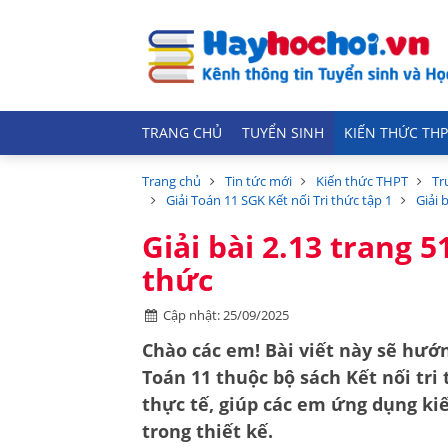
TRANG CHỦ
TUYỂN SINH
KIẾN THỨC THP
Trang chủ
Tin tức mới
Kiến thức THPT
Tr
Giải Toán 11 SGK Kết nối Tri thức tập 1
Giải 
Giải bài 2.13 trang 5
thức
Cập nhật: 25/09/2025
Chào các em! Bài viết này sẽ hướn
Toán 11
thuộc bộ sách
Kết nối tri
thực tế, giúp các em ứng dụng ki
trong thiết kế.