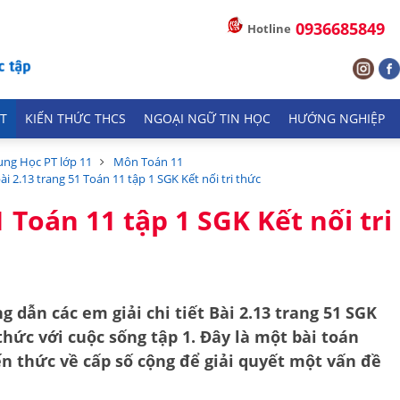
0936685849
Hotline
T
KIẾN THỨC THCS
NGOẠI NGỮ TIN HỌC
HƯỚNG NGHIỆP
ung Học PT lớp 11
Môn Toán 11
bài 2.13 trang 51 Toán 11 tập 1 SGK Kết nối tri thức
1 Toán 11 tập 1 SGK Kết nối tri
g dẫn các em giải chi tiết
Bài 2.13 trang 51 SGK
 thức với cuộc sống tập 1
. Đây là một bài toán
ến thức về
cấp số cộng
để giải quyết một vấn đề