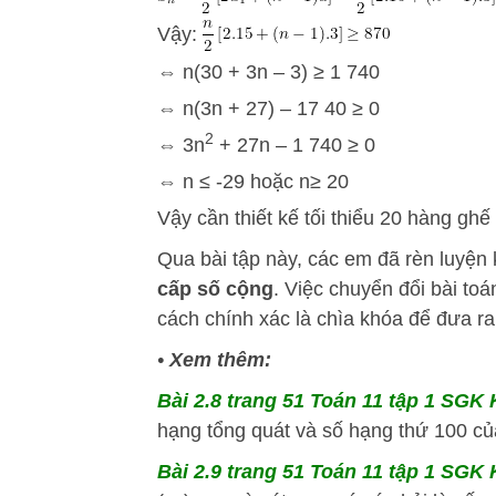
Vậy:
⇔ n(30 + 3n – 3) ≥ 1 740
⇔ n(3n + 27) – 17 40 ≥ 0
2
⇔ 3n
+ 27n – 1 740 ≥ 0
⇔ n ≤ -29 hoặc n≥ 20
Vậy cần thiết kế tối thiểu 20 hàng ghế
Qua bài tập này, các em đã rèn luyện 
cấp số cộng
. Việc chuyển đổi bài toá
cách chính xác là chìa khóa để đưa ra c
•
Xem thêm:
Bài 2.8 trang 51 Toán 11 tập 1 SGK K
hạng tổng quát và số hạng thứ 100 của
Bài 2.9 trang 51 Toán 11 tập 1 SGK K