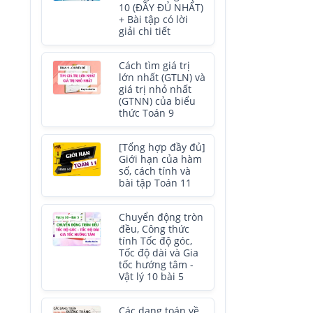
10 (ĐẦY ĐỦ NHẤT)
+ Bài tập có lời
giải chi tiết
Cách tìm giá trị
lớn nhất (GTLN) và
giá trị nhỏ nhất
(GTNN) của biểu
thức Toán 9
[Tổng hợp đầy đủ]
Giới hạn của hàm
số, cách tính và
bài tập Toán 11
Chuyển động tròn
đều, Công thức
tính Tốc độ góc,
Tốc độ dài và Gia
tốc hướng tâm -
Vật lý 10 bài 5
Các dạng toán về