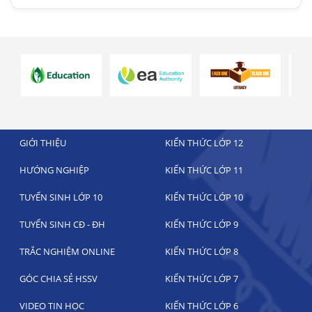
GIỚI THIỆU
KIẾN THỨC LỚP 12
HƯỚNG NGHIỆP
KIẾN THỨC LỚP 11
TUYỂN SINH LỚP 10
KIẾN THỨC LỚP 10
TUYỂN SINH CĐ - ĐH
KIẾN THỨC LỚP 9
TRẮC NGHIỆM ONLINE
KIẾN THỨC LỚP 8
GÓC CHIA SẺ HSSV
KIẾN THỨC LỚP 7
VIDEO TIN HỌC
KIẾN THỨC LỚP 6