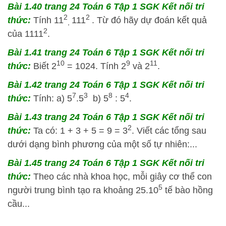
Bài 1.40 trang 24 Toán 6 Tập 1 SGK Kết nối tri
2
2
thức:
Tính 11
111
. Từ đó hãy dự đoán kết quả
,
2
của 1111
.
Bài 1.41 trang 24 Toán 6 Tập 1 SGK Kết nối tri
10
9
11
thức:
Biết 2
= 1024. Tính 2
và 2
.
Bài 1.42 trang 24 Toán 6 Tập 1 SGK Kết nối tri
7
3
8
4
thức:
Tính: a) 5
.5
b) 5
: 5
.
Bài 1.43 trang 24 Toán 6 Tập 1 SGK Kết nối tri
2
thức:
Ta có: 1 + 3 + 5 = 9 = 3
. Viết các tổng sau
dưới dạng bình phương của một số tự nhiên:...
Bài 1.45 trang 24 Toán 6 Tập 1 SGK Kết nối tri
thức:
Theo các nhà khoa học, mỗi giây cơ thể con
5
người trung bình tạo ra khoảng 25.10
tế bào hồng
cầu...