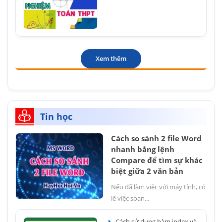
Xem thêm
Tin học
Cách so sánh 2 file Word
nhanh bằng lệnh
Compare để tìm sự khác
biệt giữa 2 văn bản
Nếu đã làm việc với máy tính, có
lẽ việc soạn...
Cách sử dụng hàm index và