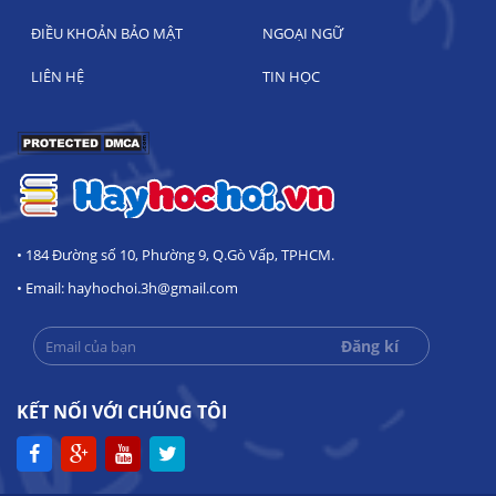
ĐIỀU KHOẢN BẢO MẬT
NGOẠI NGỮ
LIÊN HỆ
TIN HỌC
• 184 Đường số 10, Phường 9, Q.Gò Vấp, TPHCM.
• Email: hayhochoi.3h@gmail.com
KẾT NỐI VỚI CHÚNG TÔI