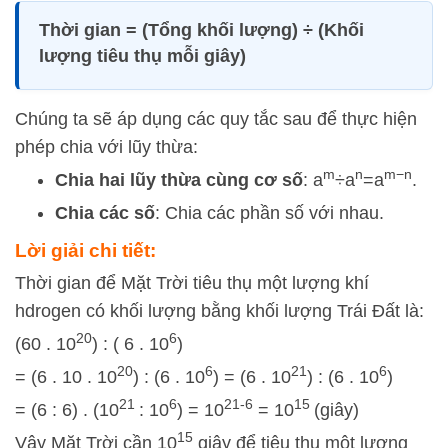
Thời gian = (Tổng khối lượng)
÷
(Khối
lượng tiêu thụ mỗi giây)
Chúng ta sẽ áp dụng các quy tắc sau để thực hiện
phép chia với lũy thừa:
m
n
m
−
n
Chia hai lũy thừa cùng cơ số
:
a
÷
a
=
a
.
Chia các số
: Chia các phần số với nhau.
Lời giải chi tiết:
Thời gian để Mặt Trời tiêu thụ một lượng khí
hdrogen có khối lượng bằng khối lượng Trái Đất là:
20
6
(60 . 10
) : ( 6 . 10
)
20
6
21
6
= (6 . 10 . 10
) : (6 . 10
) = (6 . 10
) : (6 . 10
)
21
6
21-6
15
= (6 : 6) . (10
: 10
) = 10
= 10
(giây)
15
Vậy Mặt Trời cần 10
giây để tiêu thụ một lượng