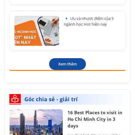
Ưu và nhược điểm của 5
ngành học Hot hiện nay
Xem thêm
Góc chia sẻ - giải trí
16 Best Places to visit in
Ho Chi Minh City in 3
days