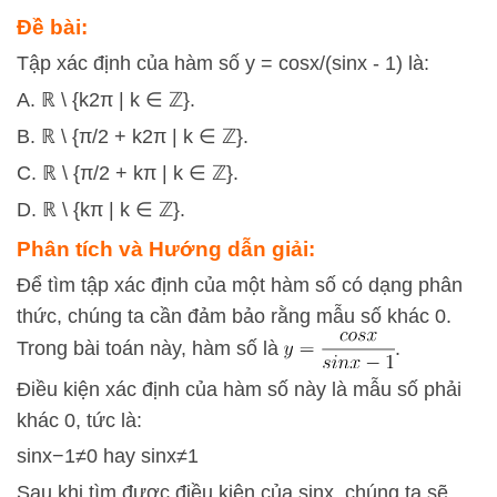
Đề bài:
Tập xác định của hàm số y = cosx/(sinx - 1) là:
A. ℝ \ {k2π | k ∈ ℤ}.
B. ℝ \ {π/2 + k2π | k ∈ ℤ}.
C. ℝ \ {π/2 + kπ | k ∈ ℤ}.
D. ℝ \ {kπ | k ∈ ℤ}.
Phân tích và Hướng dẫn giải:
Để tìm tập xác định của một hàm số có dạng phân
thức, chúng ta cần đảm bảo rằng mẫu số khác 0.
Trong bài toán này, hàm số là
.
Điều kiện xác định của hàm số này là mẫu số phải
khác 0, tức là:
sin
x
−
1≠
0 hay
sin
x≠
1
Sau khi tìm được điều kiện của
sin
x
, chúng ta sẽ