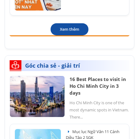
Xem thêm
Góc chia sẻ - giải trí
16 Best Places to visit in
Ho Chi Minh City in 3
days
Ho Chi Minh City is one of the
most dynamic spots in Vietnam.
There...
Mục lục Ngữ Văn 11 Cánh
Diều Tập 2 SGK