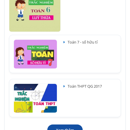
Toán 7 - số hữu tỉ
Toán THPT QG 2017
Xem thêm