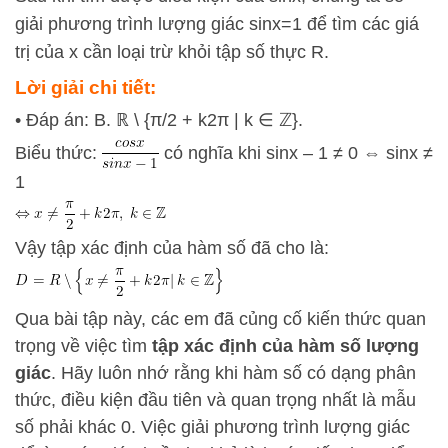
giải phương trình lượng giác
sin
x
=
1
để tìm các giá
trị của
x
cần loại trừ khỏi tập số thực
R
.
Lời giải chi tiết:
• Đáp án: B. ℝ \ {π/2 + k2π | k ∈ ℤ}.
Biểu thức:
có nghĩa khi sinx – 1 ≠ 0 ⇔ sinx ≠
1
Vậy tập xác định của hàm số đã cho là:
Qua bài tập này, các em đã củng cố kiến thức quan
trọng về việc tìm
tập xác định của hàm số lượng
giác
. Hãy luôn nhớ rằng khi hàm số có dạng phân
thức, điều kiện đầu tiên và quan trọng nhất là mẫu
số phải khác 0. Việc giải phương trình lượng giác