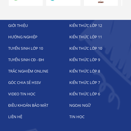
GIỚI THIỆU
KIẾN THỨC LỚP 12
HƯỚNG NGHIỆP
KIẾN THỨC LỚP 11
TUYỂN SINH LỚP 10
KIẾN THỨC LỚP 10
TUYỂN SINH CĐ - ĐH
KIẾN THỨC LỚP 9
TRẮC NGHIỆM ONLINE
KIẾN THỨC LỚP 8
GÓC CHIA SẺ HSSV
KIẾN THỨC LỚP 7
VIDEO TIN HỌC
KIẾN THỨC LỚP 6
ĐIỀU KHOẢN BẢO MẬT
NGOẠI NGỮ
LIÊN HỆ
TIN HỌC