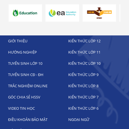
GIỚI THIỆU
KIẾN THỨC LỚP 12
HƯỚNG NGHIỆP
KIẾN THỨC LỚP 11
TUYỂN SINH LỚP 10
KIẾN THỨC LỚP 10
TUYỂN SINH CĐ - ĐH
KIẾN THỨC LỚP 9
TRẮC NGHIỆM ONLINE
KIẾN THỨC LỚP 8
GÓC CHIA SẺ HSSV
KIẾN THỨC LỚP 7
VIDEO TIN HỌC
KIẾN THỨC LỚP 6
ĐIỀU KHOẢN BẢO MẬT
NGOẠI NGỮ