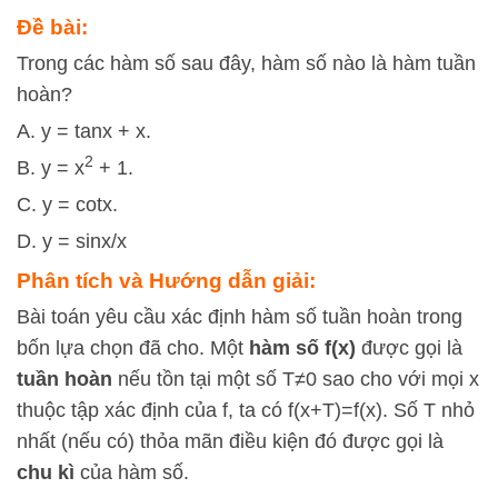
Đề bài:
Trong các hàm số sau đây, hàm số nào là hàm tuần
hoàn?
A. y = tanx + x.
2
B. y = x
+ 1.
C. y = cotx.
D. y = sinx/x
Phân tích và Hướng dẫn giải:
Bài toán yêu cầu xác định hàm số tuần hoàn trong
bốn lựa chọn đã cho. Một
hàm số
f
(
x
)
được gọi là
tuần hoàn
nếu tồn tại một số
T≠
0
sao cho với mọi
x
thuộc tập xác định của
f
, ta có
f
(
x
+
T
)
=
f
(
x
)
. Số
T
nhỏ
nhất (nếu có) thỏa mãn điều kiện đó được gọi là
chu kì
của hàm số.