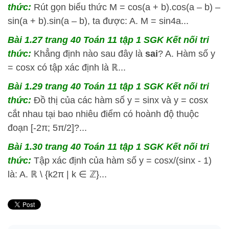
thức:
Rút gọn biểu thức M = cos(a + b).cos(a – b) –
sin(a + b).sin(a – b), ta được: A. M = sin4a...
Bài 1.27 trang 40 Toán 11 tập 1 SGK Kết nối tri
thức:
Khẳng định nào sau đây là
sai
? A. Hàm số y
= cosx có tập xác định là ℝ...
Bài 1.29 trang 40 Toán 11 tập 1 SGK Kết nối tri
thức:
Đồ thị của các hàm số y = sinx và y = cosx
cắt nhau tại bao nhiêu điểm có hoành độ thuộc
đoạn [-2π; 5π/2]?...
Bài 1.30 trang 40 Toán 11 tập 1 SGK Kết nối tri
thức:
Tập xác định của hàm số y = cosx/(sinx - 1)
là: A. ℝ \ {k2π | k ∈ ℤ}...