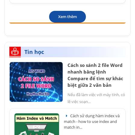
Xem thêm
Tin học
Cách so sánh 2 file Word
nhanh bằng lệnh
Compare để tìm sự khác
biệt giữa 2 văn bản
Nếu đã làm việc với máy tính, có
lẽ việc soạn...
Cách sử dụng hàm index và
match - how to use index and
match in...