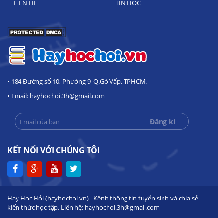
LIÊN HỆ
TIN HỌC
• 184 Đường số 10, Phường 9, Q.Gò Vấp, TPHCM.
• Email: hayhochoi.3h@gmail.com
KẾT NỐI VỚI CHÚNG TÔI
Hay Học Hỏi (hayhochoi.vn) - Kênh thông tin tuyển sinh và chia sẻ
kiến thức học tập. Liên hệ: hayhochoi.3h@gmail.com