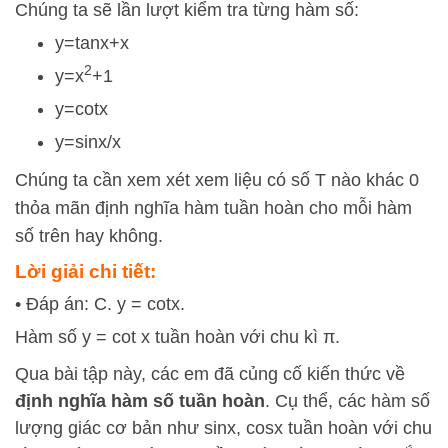
Chúng ta sẽ lần lượt kiểm tra từng hàm số:
y
=
tan
x
+
x
2
y
=
x
+
1
y
=
cot
x
y
=
s
i
n
x
​/x
Chúng ta cần xem xét xem liệu có số
T
nào khác 0
thỏa mãn định nghĩa hàm tuần hoàn cho mỗi hàm
số trên hay không.
Lời giải chi tiết:
• Đáp án: C. y = cotx.
Hàm số y = cot x tuần hoàn với chu kì π.
Qua bài tập này, các em đã củng cố kiến thức về
định nghĩa hàm số tuần hoàn
. Cụ thể, các hàm số
lượng giác cơ bản như
sin
x
,
cos
x
tuần hoàn với chu