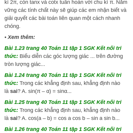
kì
2
π
, còn
tan
x
và
cot
x
tuần hoàn với chu kì
π
. Nắm
vững các tính chất này sẽ giúp các em nhận biết và
giải quyết các bài toán liên quan một cách nhanh
chóng.
•
Xem thêm:
Bài 1.23 trang 40 Toán 11 tập 1 SGK Kết nối tri
thức:
Biểu diễn các góc lượng giác ... trên đường
tròn lượng giác...
Bài 1.24 trang 40 Toán 11 tập 1 SGK Kết nối tri
thức:
Trong các khẳng định sau, khẳng định nào
là
sai
? A. sin(π – α) = sinα...
Bài 1.25 trang 40 Toán 11 tập 1 SGK Kết nối tri
thức:
Trong các khẳng định sau, khẳng định nào
là
sai
? A. cos(a – b) = cos a cos b – sin a sin b...
Bài 1.26 trang 40 Toán 11 tập 1 SGK Kết nối tri