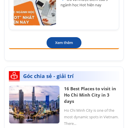
ngành học Hot hiện nay
Xem thêm
Góc chia sẻ - giải trí
16 Best Places to visit in
Ho Chi Minh City in 3
days
Ho Chi Minh City is one of the
most dynamic spots in Vietnam.
There...