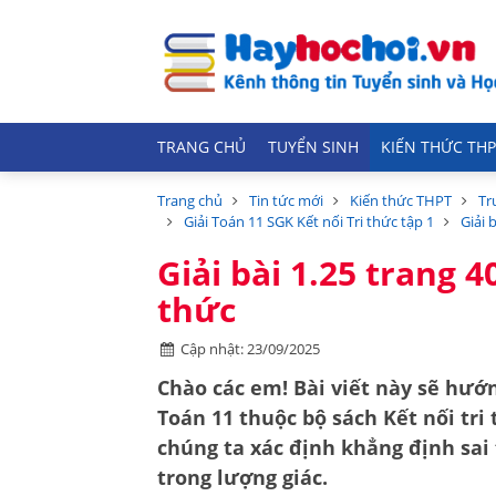
TRANG CHỦ
TUYỂN SINH
KIẾN THỨC THP
Trang chủ
Tin tức mới
Kiến thức THPT
Tr
Giải Toán 11 SGK Kết nối Tri thức tập 1
Giải 
Giải bài 1.25 trang 4
thức
Cập nhật: 23/09/2025
Chào các em! Bài viết này sẽ hướn
Toán 11
thuộc bộ sách
Kết nối tri
chúng ta xác định khẳng định sai
trong lượng giác.