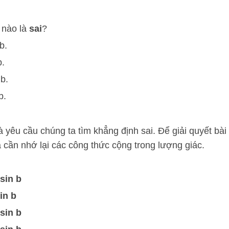
 nào là
sai
?
b.
b.
 b.
b.
 yêu cầu chúng ta tìm khẳng định sai. Để giải quyết bài
 cần nhớ lại các công thức cộng trong lượng giác.
 sin b
sin b
 sin b