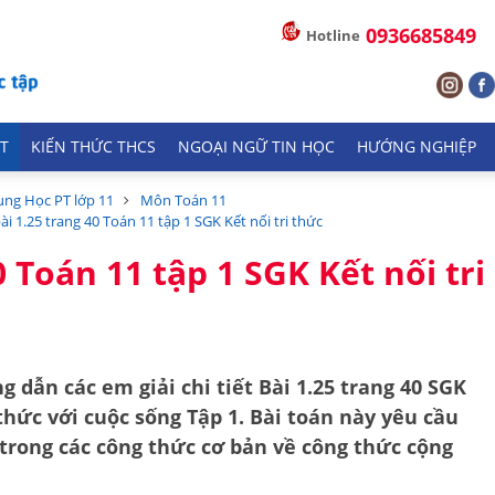
0936685849
Hotline
T
KIẾN THỨC THCS
NGOẠI NGỮ TIN HỌC
HƯỚNG NGHIỆP
ung Học PT lớp 11
Môn Toán 11
bài 1.25 trang 40 Toán 11 tập 1 SGK Kết nối tri thức
0 Toán 11 tập 1 SGK Kết nối tri
g dẫn các em giải chi tiết
Bài 1.25 trang 40 SGK
 thức với cuộc sống Tập 1
. Bài toán này yêu cầu
 trong các công thức cơ bản về
công thức cộng