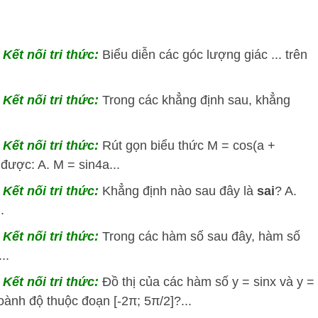
Kết nối tri thức:
Biểu diễn các góc lượng giác ... trên
Kết nối tri thức:
Trong các khẳng định sau, khẳng
Kết nối tri thức:
Rút gọn biểu thức M = cos(a +
a được: A. M = sin4a...
Kết nối tri thức:
Khẳng định nào sau đây là
sai
? A.
.
Kết nối tri thức:
Trong các hàm số sau đây, hàm số
..
Kết nối tri thức:
Đồ thị của các hàm số y = sinx và y =
oành độ thuộc đoạn [-2π; 5π/2]?...