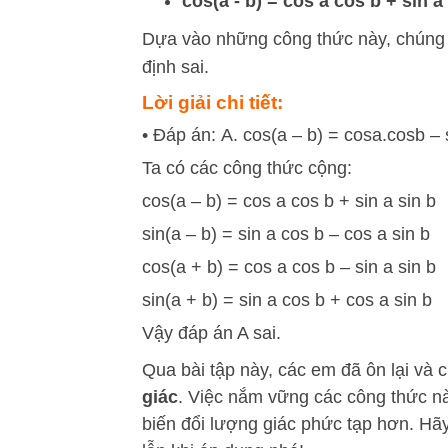
cos(a - b) = cos a cos b + sin a
Dựa vào những công thức này, chúng t
định sai.
Lời giải chi tiết:
• Đáp án: A. cos(a – b) = cosa.cosb – 
Ta có các công thức cộng:
cos(a – b) = cos a cos b + sin a sin b
sin(a – b) = sin a cos b – cos a sin b
cos(a + b) = cos a cos b – sin a sin b
sin(a + b) = sin a cos b + cos a sin b
Vậy đáp án A sai.
Qua bài tập này, các em đã ôn lại và 
giác
. Việc nắm vững các công thức này
biến đổi lượng giác phức tạp hơn. Hã