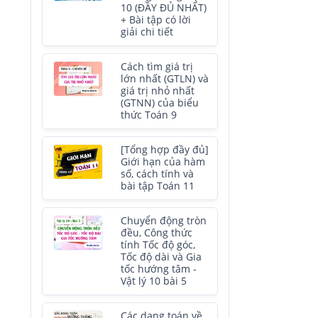
10 (ĐẦY ĐỦ NHẤT)
+ Bài tập có lời
giải chi tiết
Cách tìm giá trị
lớn nhất (GTLN) và
giá trị nhỏ nhất
(GTNN) của biểu
thức Toán 9
[Tổng hợp đầy đủ]
Giới hạn của hàm
số, cách tính và
bài tập Toán 11
Chuyển động tròn
đều, Công thức
tính Tốc độ góc,
Tốc độ dài và Gia
tốc hướng tâm -
Vật lý 10 bài 5
Các dạng toán về