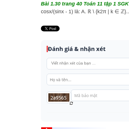
Bài 1.30 trang 40 Toán 11 tập 1 SGK 
cosx/(sinx - 1) là: A. ℝ \ {k2π | k ∈ ℤ}..
Đánh giá & nhận xét