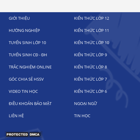
GIỚI THIỆU
KIẾN THỨC LỚP 12
HƯỚNG NGHIỆP
KIẾN THỨC LỚP 11
TUYỂN SINH LỚP 10
KIẾN THỨC LỚP 10
TUYỂN SINH CĐ - ĐH
KIẾN THỨC LỚP 9
TRẮC NGHIỆM ONLINE
KIẾN THỨC LỚP 8
GÓC CHIA SẺ HSSV
KIẾN THỨC LỚP 7
VIDEO TIN HỌC
KIẾN THỨC LỚP 6
ĐIỀU KHOẢN BẢO MẬT
NGOẠI NGỮ
LIÊN HỆ
TIN HỌC