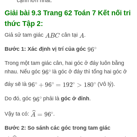
cạnh lớn nhất.
Giải bài 9.3 Trang 62 Toán 7 Kết nối tri
thức Tập 2:
Giả sử tam giác
cân tại
.
A
B
C
A
Bước 1: Xác định vị trí của góc
96
∘
Trong một tam giác cân, hai góc ở đáy luôn bằng
nhau. Nếu góc
là góc ở đáy thì tổng hai góc ở
96
∘
đáy sẽ là
(Vô lý).
96
∘
+
96
∘
=
192
∘
>
180
∘
Do đó, góc
phải là
góc ở đỉnh
.
96
∘
A
^
=
96
∘
Vậy ta có:
.
Bước 2: So sánh các góc trong tam giác