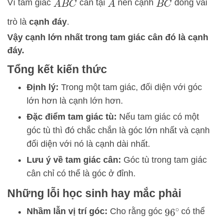
Vì tam giác
cân tại
nên cạnh
đóng vai
A
B
C
A
B
C
trò là
cạnh đáy
.
Vậy cạnh lớn nhất trong tam giác cân đó là cạnh
đáy.
Tổng kết kiến thức
Định lý:
Trong một tam giác, đối diện với góc
lớn hơn là cạnh lớn hơn.
Đặc điểm tam giác tù:
Nếu tam giác có một
góc tù thì đó chắc chắn là góc lớn nhất và cạnh
đối diện với nó là cạnh dài nhất.
Lưu ý về tam giác cân:
Góc tù trong tam giác
cân chỉ có thể là góc ở đỉnh.
Những lỗi học sinh hay mắc phải
Nhầm lẫn vị trí góc:
Cho rằng góc
có thể
96
∘