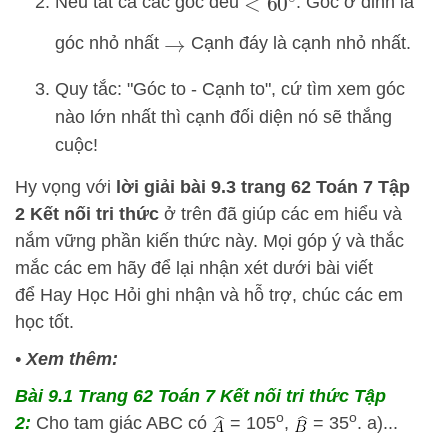
Nếu tất cả các góc đều
: Góc ở đỉnh là
<
60
∘
góc nhỏ nhất
Cạnh đáy là cạnh nhỏ nhất.
→
Quy tắc: "Góc to - Cạnh to", cứ tìm xem góc
nào lớn nhất thì cạnh đối diện nó sẽ thắng
cuộc!
Hy vọng với
lời giải bài 9.3 trang 62 Toán 7 Tập
2 Kết nối tri thức
ở trên đã giúp các em hiểu và
nắm vững phần kiến thức này. Mọi góp ý và thắc
mắc các em hãy để lại nhận xét dưới bài viết
để
Hay Học Hỏi
ghi nhận và hỗ trợ, chúc các em
học tốt.
•
Xem thêm:
Bài 9.1 Trang 62 Toán 7 Kết nối tri thức Tập
o
o
2:
Cho tam giác ABC có
= 105
,
= 35
. a)...