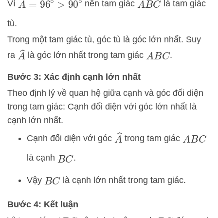
A
^
=
96
∘
>
90
∘
Vì
nên tam giác
là tam giác
A
B
C
tù.
Trong một tam giác tù, góc tù là góc lớn nhất. Suy
A
^
ra
là góc lớn nhất trong tam giác
.
A
B
C
Bước 3: Xác định cạnh lớn nhất
Theo định lý về quan hệ giữa cạnh và góc đối diện
trong tam giác: Cạnh đối diện với góc lớn nhất là
cạnh lớn nhất.
A
^
Cạnh đối diện với góc
trong tam giác
A
B
C
là cạnh
.
B
C
Vậy
là cạnh lớn nhất trong tam giác.
B
C
Bước 4: Kết luận