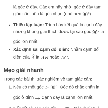
là góc ở đáy. Các em hãy nhớ: góc ở đáy tam
giác cân luôn là góc nhọn (nhỏ hơn
).
90
∘
Thiếu lập luận:
Trình bày kết quả là cạnh đáy
nhưng không giải thích được tại sao góc
là
96
∘
góc lớn nhất.
Xác định sai cạnh đối diện:
Nhầm cạnh đối
A
^
diện của
là
hoặc
.
A
B
A
C
Mẹo giải nhanh
Trong các bài thi trắc nghiệm về tam giác cân:
Nếu có một góc
: Góc đó chắc chắn là
≥
90
∘
góc ở đỉnh
Cạnh đáy là cạnh lớn nhất.
→