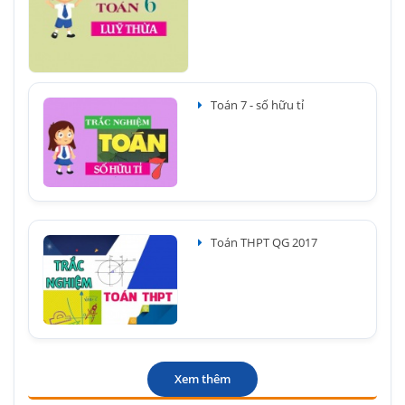
Toán 7 - số hữu tỉ
Toán THPT QG 2017
Xem thêm