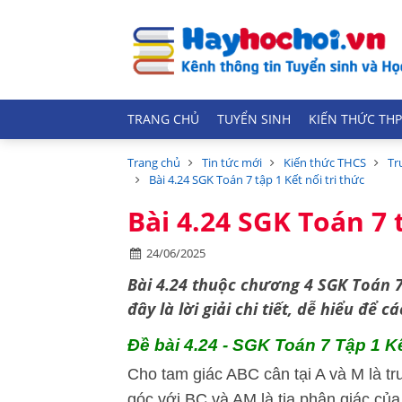
TRANG CHỦ
TUYỂN SINH
KIẾN THỨC THP
Trang chủ
Tin tức mới
Kiến thức THCS
Tr
Bài 4.24 SGK Toán 7 tập 1 Kết nối tri thức
Bài 4.24 SGK Toán 7 t
24/06/2025
Bài 4.24 thuộc chương 4 SGK Toán 7
đây là lời giải chi tiết, dễ hiểu để
Đề bài 4.24 - SGK Toán 7 Tập 1 Kết
Cho tam giác ABC cân tại A và M là 
góc với BC và AM là tia phân giác củ