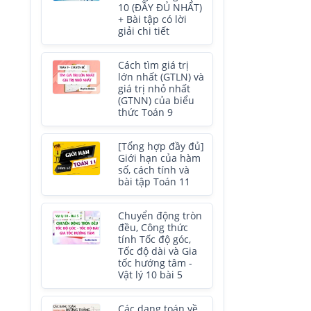
10 (ĐẦY ĐỦ NHẤT)
+ Bài tập có lời
giải chi tiết
Cách tìm giá trị
lớn nhất (GTLN) và
giá trị nhỏ nhất
(GTNN) của biểu
thức Toán 9
[Tổng hợp đầy đủ]
Giới hạn của hàm
số, cách tính và
bài tập Toán 11
Chuyển động tròn
đều, Công thức
tính Tốc độ góc,
Tốc độ dài và Gia
tốc hướng tâm -
Vật lý 10 bài 5
Các dạng toán về