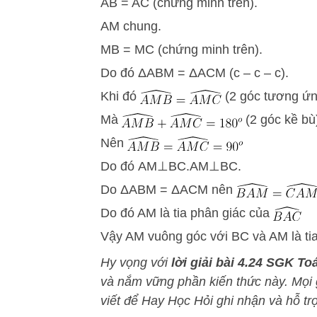
AB = AC (chứng minh trên).
AM chung.
MB = MC (chứng minh trên).
Do đó
Δ
A
B
M
=
Δ
A
C
M
(c – c – c).
Khi đó
(2 góc tương ứn
Mà
(2 góc kề bù
Nên
Do đó
A
M
⊥
B
C
.
AM⊥BC.
Do
Δ
A
B
M
=
Δ
A
C
M
nên
Do đó AM là tia phân giác của
Vậy AM vuông góc với BC và AM là ti
Hy vọng với
lời giải bài 4.24 SGK To
và nắm vững phần kiến thức này
. Mọi
viết để
Hay Học Hỏi
ghi nhận và hỗ trợ