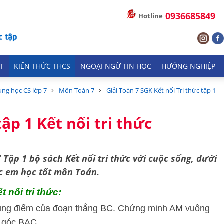
0936685849
Hotline
T
KIẾN THỨC THCS
NGOẠI NGỮ TIN HỌC
HƯỚNG NGHIỆP
ung học CS lớp 7
Môn Toán 7
Giải Toán 7 SGK Kết nối Tri thức tập 1
ập 1 Kết nối tri thức
 Tập 1 bộ sách
Kết nối tri thức với cuộc sống,
dưới
 các em học tốt môn Toán.
 nối tri thức:
trung điểm của đoạn thẳng BC. Chứng minh AM vuông
a góc BAC.