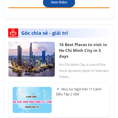
Xem thêm
Góc chia sẻ - giải trí
16 Best Places to visit in
Ho Chi Minh City in 3
days
Ho Chi Minh City is one of the
most dynamic spots in Vietnam.
There...
Mục lục Ngữ Văn 11 Cánh
Diều Tập 2 SGK