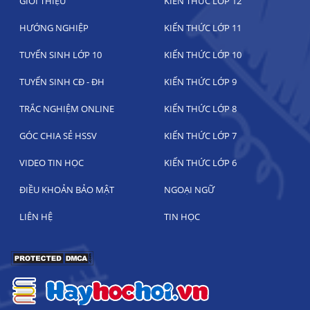
GIỚI THIỆU
KIẾN THỨC LỚP 12
HƯỚNG NGHIỆP
KIẾN THỨC LỚP 11
TUYỂN SINH LỚP 10
KIẾN THỨC LỚP 10
TUYỂN SINH CĐ - ĐH
KIẾN THỨC LỚP 9
TRẮC NGHIỆM ONLINE
KIẾN THỨC LỚP 8
GÓC CHIA SẺ HSSV
KIẾN THỨC LỚP 7
VIDEO TIN HỌC
KIẾN THỨC LỚP 6
ĐIỀU KHOẢN BẢO MẬT
NGOẠI NGỮ
LIÊN HỆ
TIN HỌC