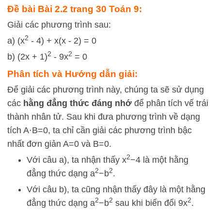
Đề bài Bài 2.2 trang 30 Toán 9:
Giải các phương trình sau:
2
a) (x
- 4) + x(x - 2) = 0
2
2
b) (2x + 1)
- 9x
= 0
Phân tích và Hướng dẫn giải:
Để giải các phương trình này, chúng ta sẽ sử dụng
các
hằng đẳng thức đáng nhớ
để phân tích vế trái
thành nhân tử. Sau khi đưa phương trình về dạng
tích
A
⋅
B
=
0
, ta chỉ cần giải các phương trình bậc
nhất đơn giản
A
=
0
và
B
=
0
.
2
Với câu a), ta nhận thấy
x
−
4
là một hằng
2
2
đẳng thức dạng
a
−
b
.
Với câu b), ta cũng nhận thấy đây là một hằng
2
2
2
đẳng thức dạng
a
−
b
sau khi biến đổi
9
x
.