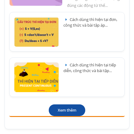
đúng các động từ thể...
Cách dùng thì hiện tại đơn,
công thức và bài tập áp...
Cách dùng thì hiện tại tiếp
diễn, công thức và bài tập...
Xem thêm