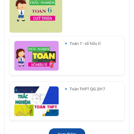
Toán 7 - số hữu tỉ
Toán THPT QG 2017