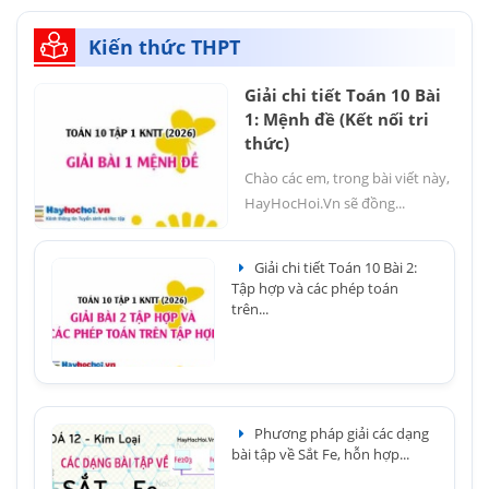
Kiến thức THPT
Giải chi tiết Toán 10 Bài
1: Mệnh đề (Kết nối tri
thức)
Chào các em, trong bài viết này,
HayHocHoi.Vn sẽ đồng...
Giải chi tiết Toán 10 Bài 2:
Tập hợp và các phép toán
trên...
Phương pháp giải các dạng
bài tập về Sắt Fe, hỗn hợp...