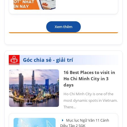
Xem thêm
Góc chia sẻ - giải trí
16 Best Places to visit in
Ho Chi Minh City in 3
days
Ho Chi Minh City is one of the
most dynamic spots in Vietnam.
There...
Mục lục Ngữ Văn 11 Cánh
Diều Tập 2 SGK