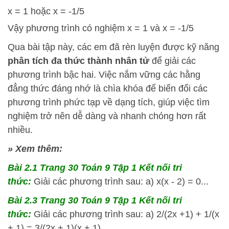
x = 1 hoặc x = -1/5
Vậy phương trình có nghiệm x = 1 và x = -1/5
Qua bài tập này, các em đã rèn luyện được kỹ năng
phân tích đa thức thành nhân tử
để giải các
phương trình bậc hai. Việc nắm vững các hằng
đẳng thức đáng nhớ là chìa khóa để biến đổi các
phương trình phức tạp về dạng tích, giúp việc tìm
nghiệm trở nên dễ dàng và nhanh chóng hơn rất
nhiều.
» Xem thêm:
Bài 2.1 Trang 30 Toán 9 Tập 1 Kết nối tri
thức:
Giải các phương trình sau: a) x(x - 2) = 0...
Bài 2.3 Trang 30 Toán 9 Tập 1 Kết nối tri
thức:
Giải các phương trình sau: a) 2/(2x +1) + 1/(x
+ 1) = 3/(2x + 1)(x + 1)...