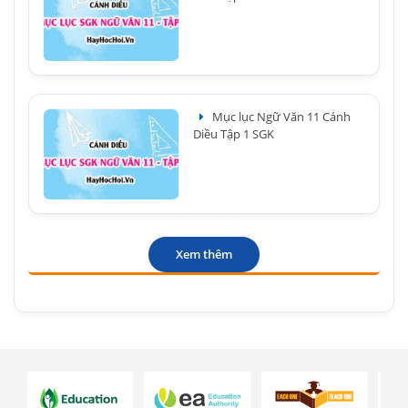
Mục lục Ngữ Văn 11 Cánh
Diều Tập 1 SGK
Xem thêm