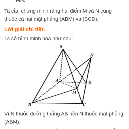
MN
.
Ta cần chứng minh rằng hai điểm
M
và
N
cùng
thuộc cả hai mặt phẳng
(
A
BM
)
và
(
SC
D
)
.
Lời giải chi tiết:
Ta có hình minh hoạ như sau:
Vì N thuộc đường thẳng AB nên N thuộc mặt phẳng
(ABM),