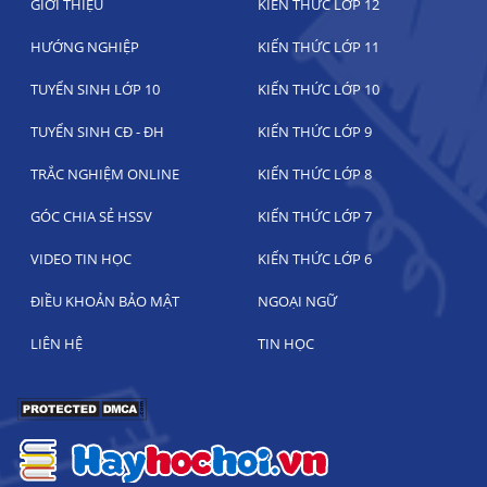
GIỚI THIỆU
KIẾN THỨC LỚP 12
HƯỚNG NGHIỆP
KIẾN THỨC LỚP 11
TUYỂN SINH LỚP 10
KIẾN THỨC LỚP 10
TUYỂN SINH CĐ - ĐH
KIẾN THỨC LỚP 9
TRẮC NGHIỆM ONLINE
KIẾN THỨC LỚP 8
GÓC CHIA SẺ HSSV
KIẾN THỨC LỚP 7
VIDEO TIN HỌC
KIẾN THỨC LỚP 6
ĐIỀU KHOẢN BẢO MẬT
NGOẠI NGỮ
LIÊN HỆ
TIN HỌC