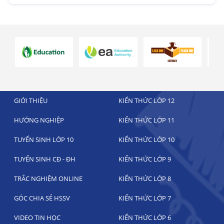
GIỚI THIỆU
KIẾN THỨC LỚP 12
HƯỚNG NGHIỆP
KIẾN THỨC LỚP 11
TUYỂN SINH LỚP 10
KIẾN THỨC LỚP 10
TUYỂN SINH CĐ - ĐH
KIẾN THỨC LỚP 9
TRẮC NGHIỆM ONLINE
KIẾN THỨC LỚP 8
GÓC CHIA SẺ HSSV
KIẾN THỨC LỚP 7
VIDEO TIN HỌC
KIẾN THỨC LỚP 6