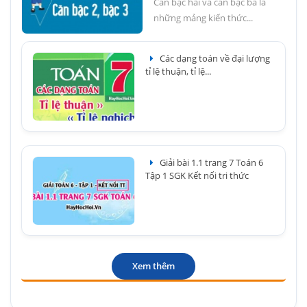
Căn bậc hai và căn bậc ba là
những mảng kiến thức...
Các dạng toán về đại lượng
tỉ lệ thuận, tỉ lệ...
Giải bài 1.1 trang 7 Toán 6
Tập 1 SGK Kết nối tri thức
Xem thêm