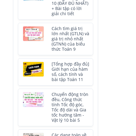
10 (ĐẦY ĐỦ NHẤT)
+ Bài tập có lời
giải chi tiết
Cách tìm giá trị
lớn nhất (GTLN) và
giá trị nhỏ nhất
(GTNN) của biểu
thức Toán 9
[Tổng hợp đầy đủ]
Giới hạn của hàm
số, cách tính và
bài tập Toán 11
Chuyển động tròn
đều, Công thức
tính Tốc độ góc,
Tốc độ dài và Gia
tốc hướng tâm -
Vật lý 10 bài 5
Các dạng toán về