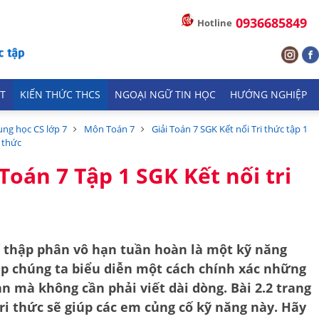
0936685849
Hotline
T
KIẾN THỨC THCS
NGOẠI NGỮ TIN HỌC
HƯỚNG NGHIỆP
ung học CS lớp 7
Môn Toán 7
Giải Toán 7 SGK Kết nối Tri thức tập 1
i thức
 Toán 7 Tập 1 SGK Kết nối tri
ố thập phân vô hạn tuần hoàn là một kỹ năng
úp chúng ta biểu diễn một cách chính xác những
ạn mà không cần phải viết dài dòng. Bài 2.2 trang
tri thức sẽ giúp các em củng cố kỹ năng này. Hãy