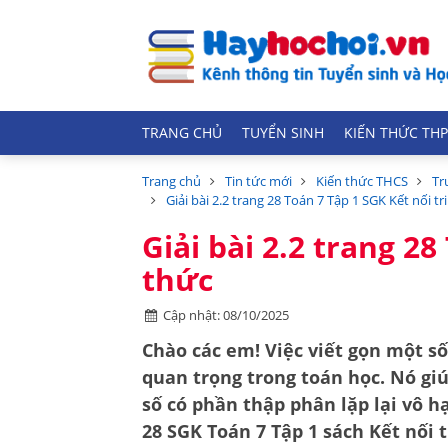
TRANG CHỦ
TUYỂN SINH
KIẾN THỨC THP
Trang chủ
Tin tức mới
Kiến thức THCS
Tr
Giải bài 2.2 trang 28 Toán 7 Tập 1 SGK Kết nối tr
Giải bài 2.2 trang 28
thức
Cập nhật: 08/10/2025
Chào các em! Việc viết gọn một s
quan trọng trong toán học. Nó gi
số có phần thập phân lặp lại vô h
28 SGK Toán 7 Tập 1 sách Kết nối 