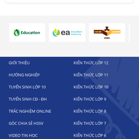
GIỚI THIỆU
KIẾN THỨC LỚP 12
HƯỚNG NGHIỆP
KIẾN THỨC LỚP 11
TUYỂN SINH LỚP 10
KIẾN THỨC LỚP 10
TUYỂN SINH CĐ - ĐH
KIẾN THỨC LỚP 9
TRẮC NGHIỆM ONLINE
KIẾN THỨC LỚP 8
GÓC CHIA SẺ HSSV
KIẾN THỨC LỚP 7
VIDEO TIN HỌC
KIẾN THỨC LỚP 6