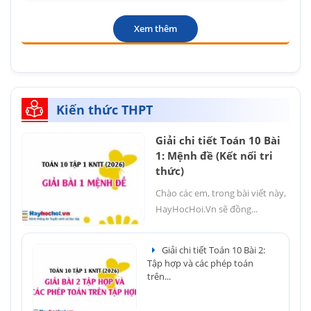
Xem thêm
Kiến thức THPT
Giải chi tiết Toán 10 Bài
1: Mệnh đề (Kết nối tri
thức)
Chào các em, trong bài viết này,
HayHocHoi.Vn sẽ đồng...
Giải chi tiết Toán 10 Bài 2:
Tập hợp và các phép toán
trên...