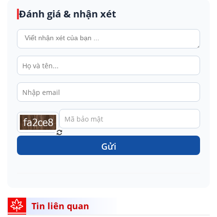
Đánh giá & nhận xét
Gửi
Tin liên quan