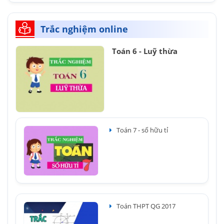
Trắc nghiệm online
Toán 6 - Luỹ thừa
Toán 7 - số hữu tỉ
Toán THPT QG 2017