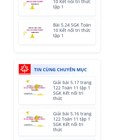
10 Kết nối tri thức
tập 1
Bài 5.24 SGK Toán
10 Kết nối tri thức
tập 1
TIN CÙNG CHUYÊN MỤC
Giải bài 5.17 trang
122 Toán 11 tập 1
SGK Kết nối tri
thức
Giải bài 5.16 trang
122 Toán 11 tập 1
SGK Kết nối tri
thức