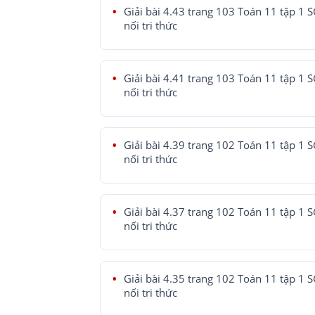
Giải bài 4.43 trang 103 Toán 11 tập 1 
nối tri thức
Giải bài 4.41 trang 103 Toán 11 tập 1 
nối tri thức
Giải bài 4.39 trang 102 Toán 11 tập 1 
nối tri thức
Giải bài 4.37 trang 102 Toán 11 tập 1 
nối tri thức
Giải bài 4.35 trang 102 Toán 11 tập 1 
nối tri thức