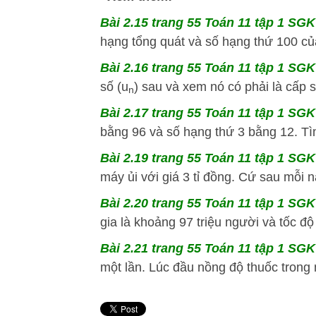
Bài 2.15 trang 55 Toán 11 tập 1 SGK 
hạng tổng quát và số hạng thứ 100 củ
Bài 2.16 trang 55 Toán 11 tập 1 SGK 
số (u
) sau và xem nó có phải là cấp 
n
Bài 2.17 trang 55 Toán 11 tập 1 SGK 
bằng 96 và số hạng thứ 3 bằng 12. Tì
Bài 2.19 trang 55 Toán 11 tập 1 SGK 
máy ủi với giá 3 tỉ đồng. Cứ sau mỗi n
Bài 2.20 trang 55 Toán 11 tập 1 SGK 
gia là khoảng 97 triệu người và tốc độ
Bài 2.21 trang 55 Toán 11 tập 1 SGK 
một lần. Lúc đầu nồng độ thuốc trong