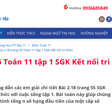
0936685849
Hotline
T
KIẾN THỨC THCS
NGOẠI NGỮ TIN HỌC
HƯỚNG NGHIỆP
ung Học PT lớp 11
Môn Toán 11
bài 2.18 trang 55 Toán 11 tập 1 SGK Kết nối tri thức
5 Toán 11 tập 1 SGK Kết nối tri
g dẫn các em giải chi tiết
Bài 2.18 trang 55 SGK
 thức với cuộc sống tập 1
. Bài toán này giúp chúng
tính tổng
n
số hạng đầu tiên của một cấp số