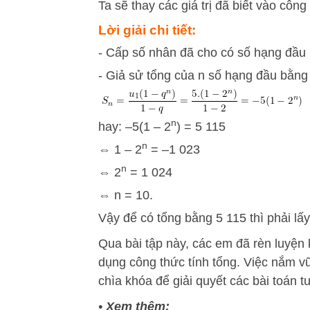
Ta sẽ thay các giá trị đã biết vào côn
Lời giải chi tiết:
- Cấp số nhân đã cho có số hạng đầu
- Giả sử tổng của n số hạng đầu bằng 5
n
hay: –5(1 – 2
) = 5 115
n
⇔ 1 – 2
= –1 023
n
⇔ 2
= 1 024
⇔ n = 10.
Vậy để có tổng bằng 5 115 thì phải lấ
Qua bài tập này, các em đã rèn luyện 
dụng công thức tính tổng. Việc nắm v
chìa khóa để giải quyết các bài toán 
•
Xem thêm: