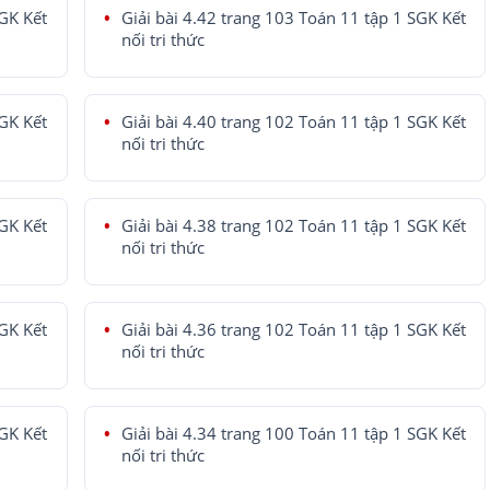
SGK Kết
Giải bài 4.42 trang 103 Toán 11 tập 1 SGK Kết
nối tri thức
SGK Kết
Giải bài 4.40 trang 102 Toán 11 tập 1 SGK Kết
nối tri thức
SGK Kết
Giải bài 4.38 trang 102 Toán 11 tập 1 SGK Kết
nối tri thức
SGK Kết
Giải bài 4.36 trang 102 Toán 11 tập 1 SGK Kết
nối tri thức
SGK Kết
Giải bài 4.34 trang 100 Toán 11 tập 1 SGK Kết
nối tri thức