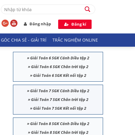
Đăng nhập
Đăng kí
GÓC CHIA SẺ - GIẢI TRÍ
TRẮC NGHIỆM ONLINE
»
Giải Toán 6 SGK Cánh Diều tập 2
»
Giải Toán 6 SGK Chân trời tập 2
»
Giải Toán 6 SGK Kết nối tập 2
»
Giải Toán 7 SGK Cánh Diều tập 2
»
Giải Toán 7 SGK Chân trời tập 2
»
Giải Toán 7 SGK Kết nối tập 2
»
Giải Toán 8 SGK Cánh Diều tập 2
»
Giải Toán 8 SGK Chân trời tập 2