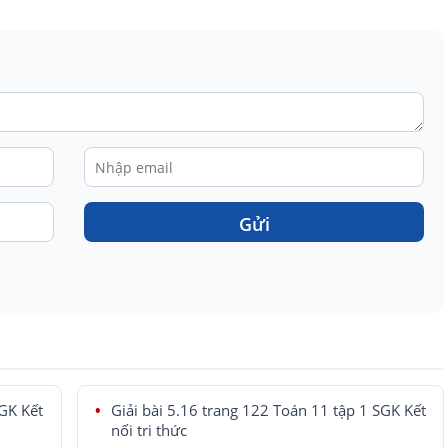
Gửi
SGK Kết
Giải bài 5.16 trang 122 Toán 11 tập 1 SGK Kết
nối tri thức