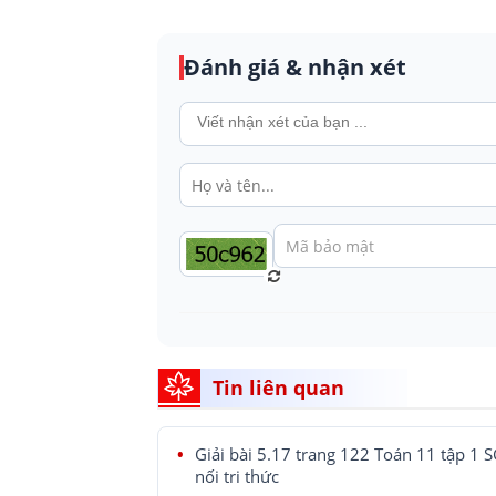
Đánh giá & nhận xét
Tin liên quan
Giải bài 5.17 trang 122 Toán 11 tập 1 
nối tri thức