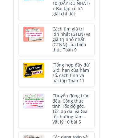
10 (ĐẦY ĐỦ NHẤT)
+ Bài tập có lời
giải chi tiết
Cách tìm giá trị
lớn nhất (GTLN) và
giá trị nhỏ nhất
(GTNN) của biểu
thức Toán 9
[Tổng hợp đầy đủ]
Giới hạn của hàm
số, cách tính và
bài tập Toán 11
Chuyển động tròn
đều, Công thức
tính Tốc độ góc,
Tốc độ dài và Gia
tốc hướng tâm -
Vật lý 10 bài 5
Các dạng toán về