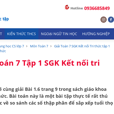
0936685849
Hotline
T
KIẾN THỨC THCS
NGOẠI NGỮ TIN HỌC
HƯỚNG NGHIỆP
ung học CS lớp 7
Môn Toán 7
Giải Toán 7 SGK Kết nối Tri thức tập 1
 thức
Toán 7 Tập 1 SGK Kết nối tri
cùng giải Bài 1.6 trang 9 trong sách giáo khoa
thức. Bài toán này là một bài tập thực tế rất thú
ức về
so sánh các số thập phân
để sắp xếp tuổi thọ