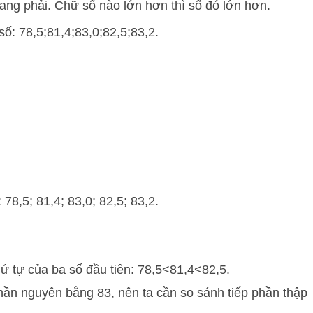
sang phải. Chữ số nào lớn hơn thì số đó lớn hơn.
 số:
78
,
5
;
81
,
4
;
83
,
0
;
82
,
5
;
83
,
2
.
:
78
,
5
;
81
,
4
;
83
,
0
;
82
,
5
;
83
,
2
.
hứ tự của ba số đầu tiên:
78
,
5
<
81
,
4
<
82
,
5
.
phần nguyên bằng 83, nên ta cần so sánh tiếp phần thập