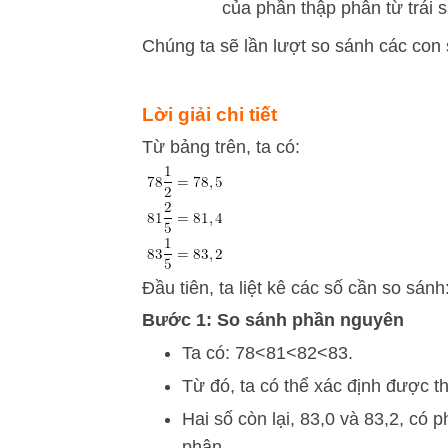
của phần thập phân từ trái 
Chúng ta sẽ lần lượt so sánh các con
Lời giải chi tiết
Từ bảng trên, ta có:
Đầu tiên, ta liệt kê các số cần so sánh
Bước 1: So sánh phần nguyên
Ta có:
78
<
81
<
82
<
83
.
Từ đó, ta có thể xác định được t
Hai số còn lại,
83
,
0
và
83
,
2
, có 
phân.