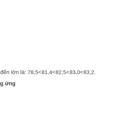
đến lớn là:
78
,
5
<
81
,
4
<
82
,
5
<
83
,
0
<
83
,
2
.
ng ứng