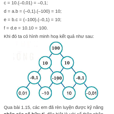
c = 10.(–0,01) = –0,1;
d = a.b = (–0,1).(–100) = 10;
e = b.c = (–100).(–0,1) = 10;
f = d.e = 10.10 = 100.
Khi đó ta có hình minh hoạ kết quả như sau:
Qua bài 1.15, các em đã rèn luyện được kỹ năng