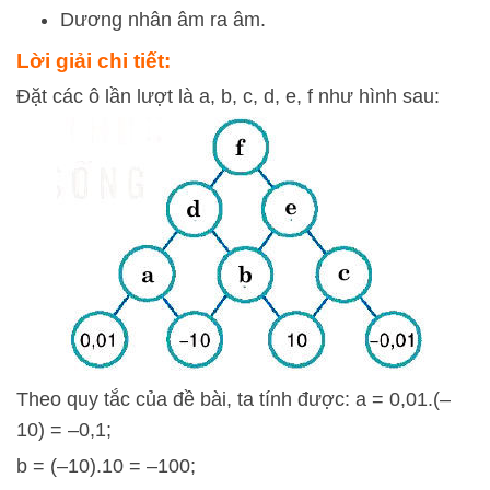
Dương nhân âm ra âm.
Lời giải chi tiết:
Đặt các ô lần lượt là a, b, c, d, e, f như hình sau:
Theo quy tắc của đề bài, ta tính được: a = 0,01.(–
10) = –0,1;
b = (–10).10 = –100;