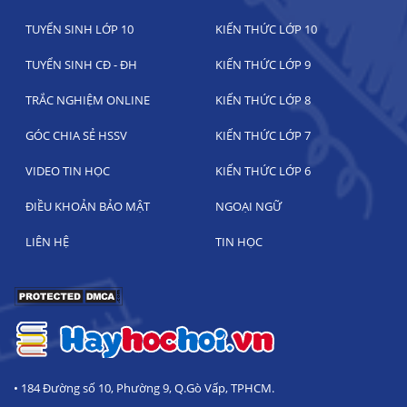
TUYỂN SINH LỚP 10
KIẾN THỨC LỚP 10
TUYỂN SINH CĐ - ĐH
KIẾN THỨC LỚP 9
TRẮC NGHIỆM ONLINE
KIẾN THỨC LỚP 8
GÓC CHIA SẺ HSSV
KIẾN THỨC LỚP 7
VIDEO TIN HỌC
KIẾN THỨC LỚP 6
ĐIỀU KHOẢN BẢO MẬT
NGOẠI NGỮ
LIÊN HỆ
TIN HỌC
• 184 Đường số 10, Phường 9, Q.Gò Vấp, TPHCM.