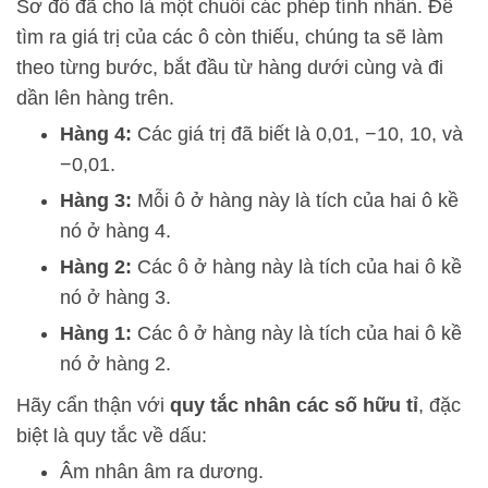
Sơ đồ đã cho là một chuỗi các phép tính nhân. Để
tìm ra giá trị của các ô còn thiếu, chúng ta sẽ làm
theo từng bước, bắt đầu từ hàng dưới cùng và đi
dần lên hàng trên.
Hàng 4:
Các giá trị đã biết là
0
,
01
,
−
10
,
10
, và
−
0
,
01
.
Hàng 3:
Mỗi ô ở hàng này là tích của hai ô kề
nó ở hàng 4.
Hàng 2:
Các ô ở hàng này là tích của hai ô kề
nó ở hàng 3.
Hàng 1:
Các ô ở hàng này là tích của hai ô kề
nó ở hàng 2.
Hãy cẩn thận với
quy tắc nhân các số hữu tỉ
, đặc
biệt là quy tắc về dấu:
Âm nhân âm ra dương.