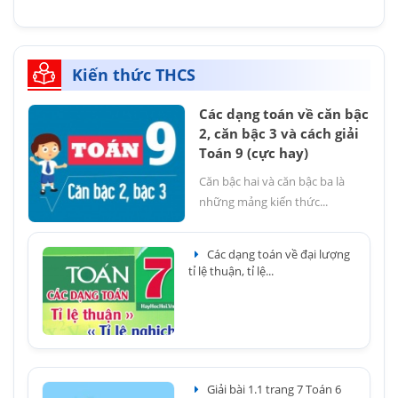
Kiến thức THCS
Các dạng toán về căn bậc
2, căn bậc 3 và cách giải
Toán 9 (cực hay)
Căn bậc hai và căn bậc ba là
những mảng kiến thức...
Các dạng toán về đại lượng
tỉ lệ thuận, tỉ lệ...
Giải bài 1.1 trang 7 Toán 6