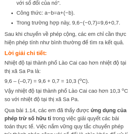
với số đối của nó".
Công thức:
a
−
b
=
a
+
(
−
b
)
.
Trong trường hợp này,
9
,
6
−
(
−
0
,
7
)
=
9
,
6
+
0
,
7
.
Sau khi chuyển về phép cộng, các em chỉ cần thực
hiện phép tính như bình thường để tìm ra kết quả.
Lời giải chi tiết:
Nhiệt độ tại thành phố Lào Cai cao hơn nhiệt độ tại
thị xã Sa Pa là:
o
9,6 – (–0,7) = 9,6 + 0,7 = 10,3 (
C).
o
Vậy nhiệt độ tại thành phố Lào Cai cao hơn 10,3
C
so với nhiệt độ tại thị xã Sa Pa.
Qua bài 1.14, các em đã thấy được
ứng dụng của
phép trừ số hữu tỉ
trong việc giải quyết các bài
toán thực tế. Việc nắm vững quy tắc chuyển phép