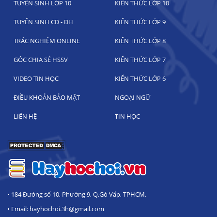
TUYỂN SINH LỚP 10
KIẾN THỨC LỚP 10
TUYỂN SINH CĐ - ĐH
KIẾN THỨC LỚP 9
TRẮC NGHIỆM ONLINE
KIẾN THỨC LỚP 8
GÓC CHIA SẺ HSSV
KIẾN THỨC LỚP 7
VIDEO TIN HỌC
KIẾN THỨC LỚP 6
ĐIỀU KHOẢN BẢO MẬT
NGOẠI NGỮ
LIÊN HỆ
TIN HỌC
• 184 Đường số 10, Phường 9, Q.Gò Vấp, TPHCM.
• Email: hayhochoi.3h@gmail.com