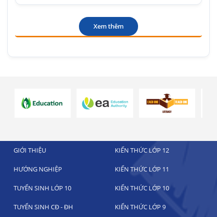
Xem thêm
GIỚI THIỆU
KIẾN THỨC LỚP 12
HƯỚNG NGHIỆP
KIẾN THỨC LỚP 11
TUYỂN SINH LỚP 10
KIẾN THỨC LỚP 10
TUYỂN SINH CĐ - ĐH
KIẾN THỨC LỚP 9