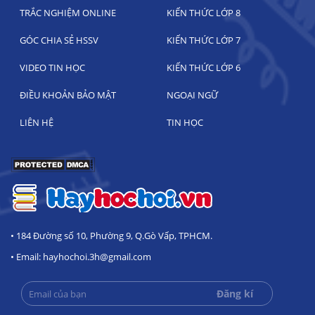
TRẮC NGHIỆM ONLINE
KIẾN THỨC LỚP 8
GÓC CHIA SẺ HSSV
KIẾN THỨC LỚP 7
VIDEO TIN HỌC
KIẾN THỨC LỚP 6
ĐIỀU KHOẢN BẢO MẬT
NGOẠI NGỮ
LIÊN HỆ
TIN HỌC
• 184 Đường số 10, Phường 9, Q.Gò Vấp, TPHCM.
• Email: hayhochoi.3h@gmail.com